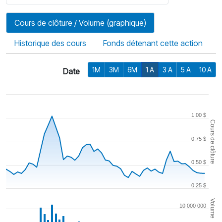
Cours de clôture / Volume (graphique)
Historique des cours
Fonds détenant cette action
1M
3M
6M
1 A
3 A
5 A
10 A
Date
1,00 $
Cours de clôture
0,75 $
0,50 $
0,25 $
Volume
10 000 000