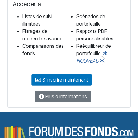
Accèder à
Listes de suivi
Scénarios de
illimitées
portefeuille
Filtrages de
Rapports PDF
recherche avancé
personnalisables
Comparaisons des
Rééquilibreur de
fonds
portefeuille
NOUVEAU
S'inscrire maintenant
Plus d'informations
F