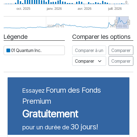
0
oct. 2025
janv. 2026
avr. 2026
juill. 2026
2020-01-01
2025-01-01
Légende
Comparer les options
Date
Comparer à une autre action
01 Quantum Inc.
Comparer
Comparer à un indice
Comparer
Forum des Fonds
Essayez
Premium
Gratuitement
30 jours!
pour un durée de