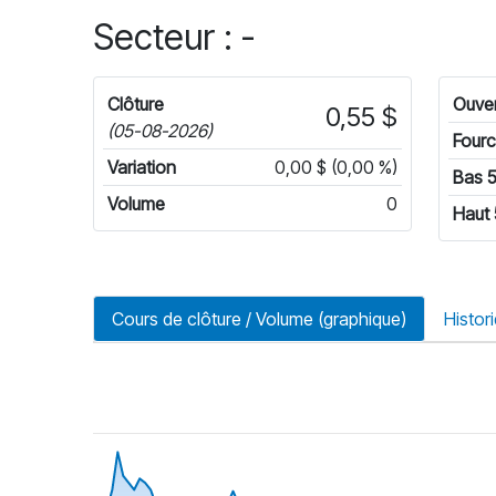
Secteur : -
Clôture
Ouver
0,55 $
(05-08-2026)
Fourc
Variation
0,00 $ (0,00 %)
Bas 
Volume
0
Haut
Cours de clôture / Volume (graphique)
Histor
riode