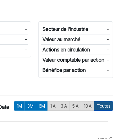
-
Secteur de l'industrie
-
-
Valeur au marché
-
-
Actions en circulation
-
Valeur comptable par action
-
Bénéfice par action
-
1M
3M
6M
1 A
3 A
5 A
10 A
Toutes
Date