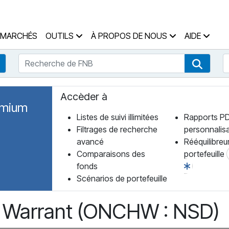
 des Fonds Accueil
MARCHÉS
OUTILS
À PROPOS DE NOUS
AIDE
Recherche de FNB
R
Recherche de fonds
Recher
Accèder à
emium
Listes de suivi illimitées
Rapports P
Filtrages de recherche
personnalis
avancé
Rééquilibreu
Comparaisons des
portefeuille
fonds
Scénarios de portefeuille
p. Warrant (ONCHW : NSD)