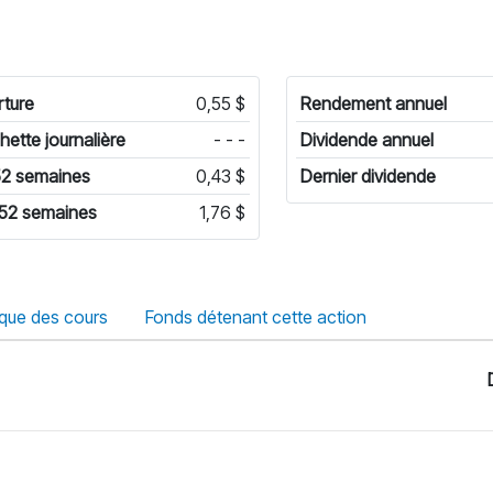
ture
0,55 $
Rendement annuel
hette journalière
- - -
Dividende annuel
52 semaines
0,43 $
Dernier dividende
 52 semaines
1,76 $
ique des cours
Fonds détenant cette action