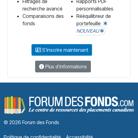
Filtrages de
Rapports PDF
recherche avancé
personnalisables
Comparaisons des
Rééquilibreur de
fonds
portefeuille
NOUVEAU
S'inscrire maintenant
Plus d'informations
F
© 2026 Forum des Fonds
Politique de confidentialité
Accessibilité