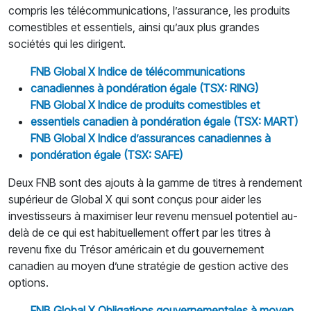
compris les télécommunications, l’assurance, les produits
comestibles et essentiels, ainsi qu’aux plus grandes
sociétés qui les dirigent.
FNB Global X Indice de t
é
l
é
communications
canadiennes
à
pond
é
ration
é
gale (TSX: RING)
FNB Global X Indice de produits comestibles et
essentiels canadien
à
pond
é
ration
é
gale (TSX: MART)
FNB Global X Indice d’assurances canadiennes
à
pond
é
ration
é
gale (TSX: SAFE)
Deux FNB sont des ajouts à la gamme de titres à rendement
supérieur de Global X qui sont conçus pour aider les
investisseurs à maximiser leur revenu mensuel potentiel au-
delà de ce qui est habituellement offert par les titres à
revenu fixe du Trésor américain et du gouvernement
canadien au moyen d’une stratégie de gestion active des
options.
FNB Global X Obligations gouvernementales
à
moyen