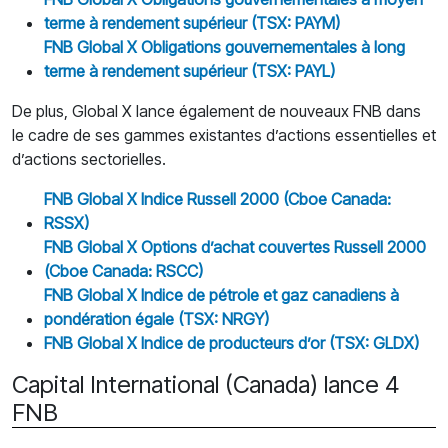
terme
à
rendement sup
é
rieur (TSX: PAYM)
FNB Global X Obligations gouvernementales
à
long
terme
à
rendement sup
é
rieur (TSX: PAYL)
De plus, Global X lance également de nouveaux FNB dans
le cadre de ses gammes existantes d’actions essentielles et
d’actions sectorielles.
FNB Global X Indice Russell 2000 (Cboe Canada:
RSSX)
FNB Global X Options d’achat couvertes Russell 2000
(Cboe Canada: RSCC)
FNB Global X Indice de p
é
trole et gaz canadiens
à
pond
é
ration
é
gale (TSX: NRGY)
FNB Global X Indice de producteurs d’or (TSX: GLDX)
Capital International (Canada) lance 4
FNB