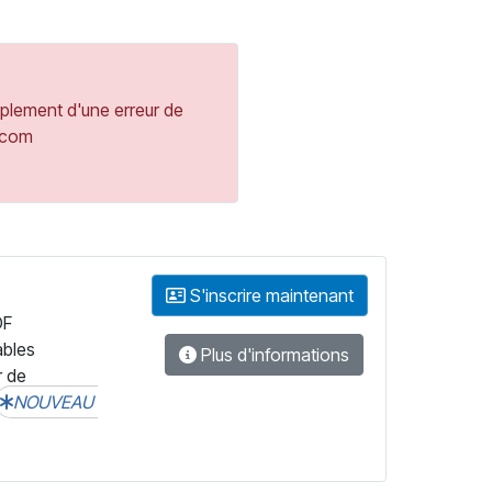
mplement d'une erreur de
y.com
S'inscrire maintenant
DF
ables
Plus d'informations
r de
NOUVEAU