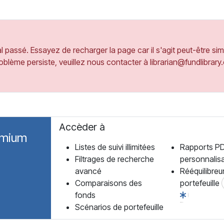
 passé. Essayez de recharger la page car il s'agit peut-être si
oblème persiste, veuillez nous contacter à librarian@fundlibrar
Accèder à
emium
Listes de suivi illimitées
Rapports P
Filtrages de recherche
personnalis
avancé
Rééquilibreu
Comparaisons des
portefeuille
fonds
Scénarios de portefeuille