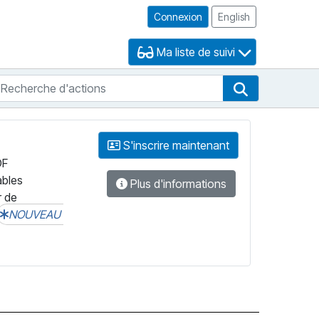
Connexion
English
Ma liste de suivi
echerche d'actions
che de FNB
Recherche d'
S'inscrire maintenant
DF
ables
Plus d'informations
r de
NOUVEAU