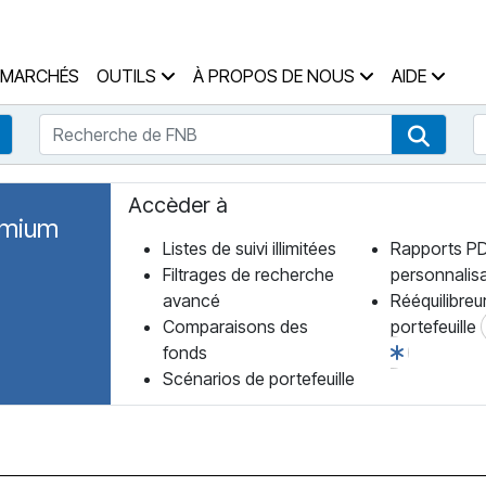
 des Fonds Accueil
MARCHÉS
OUTILS
À PROPOS DE NOUS
AIDE
Recherche de FNB
R
Recherche de fonds
Recher
Accèder à
emium
Listes de suivi illimitées
Rapports P
Filtrages de recherche
personnalis
avancé
Rééquilibreu
Comparaisons des
portefeuille
fonds
Scénarios de portefeuille