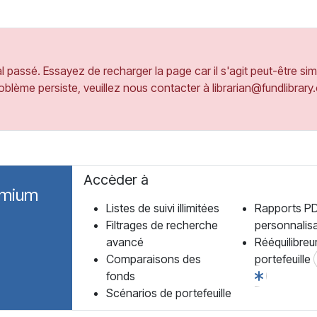
 passé. Essayez de recharger la page car il s'agit peut-être si
oblème persiste, veuillez nous contacter à librarian@fundlibrar
Accèder à
emium
Listes de suivi illimitées
Rapports P
Filtrages de recherche
personnalis
avancé
Rééquilibreu
Comparaisons des
portefeuille
fonds
Scénarios de portefeuille