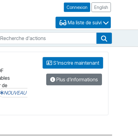
Connexion
English
Ma liste de suivi
echerche d'actions
che de FNB
Recherche d'
S'inscrire maintenant
DF
ables
Plus d'informations
r de
NOUVEAU