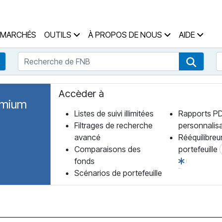
 des Fonds Accueil
MARCHÉS
OUTILS
À PROPOS DE NOUS
AIDE
Recherche de FNB
R
Recherche de fonds
Recher
Accèder à
emium
Listes de suivi illimitées
Rapports P
Filtrages de recherche
personnalis
avancé
Rééquilibreu
Comparaisons des
portefeuille
fonds
Scénarios de portefeuille