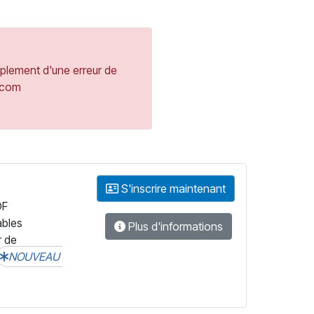
mplement d'une erreur de
y.com
S'inscrire maintenant
DF
ables
Plus d'informations
r de
NOUVEAU