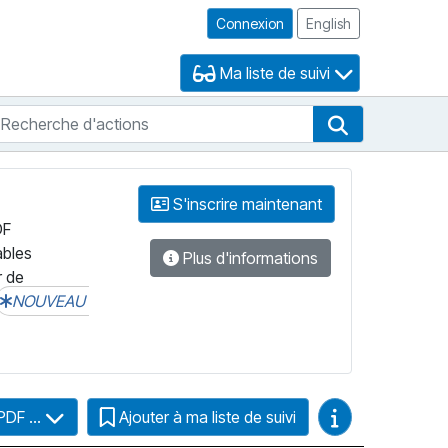
Connexion
English
Ma liste de suivi
echerche d'actions
che de FNB
Recherche d'
S'inscrire maintenant
DF
ables
Plus d'informations
r de
NOUVEAU
Guides vidéo
PDF ...
Ajouter à ma liste de suivi