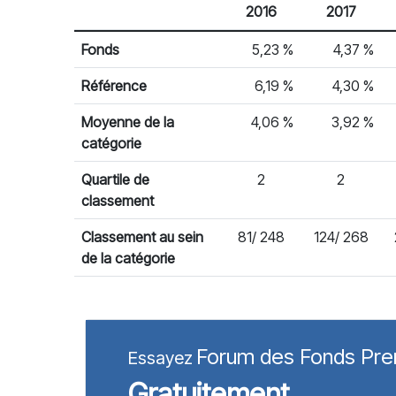
2016
2017
% Rendement
Rendement par année civile
Fonds
5,23 %
4,37 %
Référence
6,19 %
4,30 %
Moyenne de la
4,06 %
3,92 %
catégorie
Quartile de
2
2
classement
Classement au sein
81/ 248
124/ 268
de la catégorie
Forum des Fonds Pr
Essayez
Gratuitement