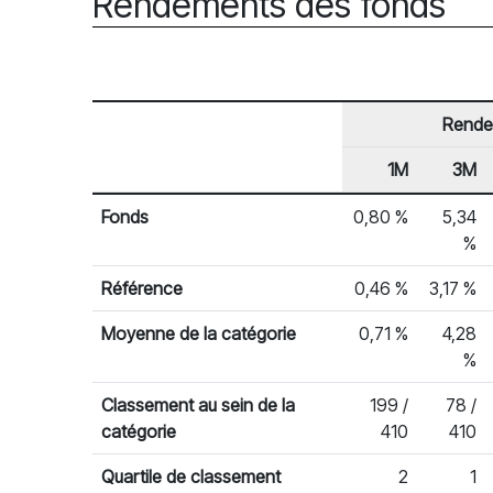
Rendements des fonds
Rende
1M
3M
En-tête de ligne
Rendements des fonds
Fonds
0,80 %
5,34
%
Référence
0,46 %
3,17 %
Moyenne de la catégorie
0,71 %
4,28
%
Classement au sein de la
199 /
78 /
catégorie
410
410
Quartile de classement
2
1