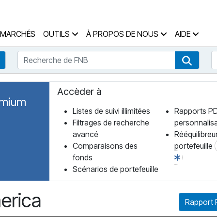
 des Fonds Accueil
MARCHÉS
OUTILS
À PROPOS DE NOUS
AIDE
Recherche de FNB
R
Recherche de fonds
Recher
Accèder à
emium
Listes de suivi illimitées
Rapports P
Filtrages de recherche
personnalis
avancé
Rééquilibreu
Comparaisons des
portefeuille
fonds
Scénarios de portefeuille
erica
Rapport 