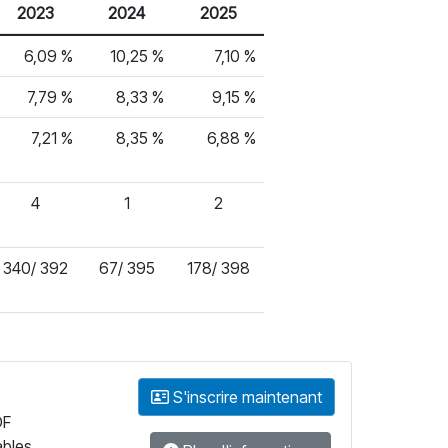
2023
2024
2025
6,09 %
10,25 %
7,10 %
7,79 %
8,33 %
9,15 %
7,21 %
8,35 %
6,88 %
4
1
2
340/ 392
67/ 395
178/ 398
S'inscrire maintenant
DF
ables