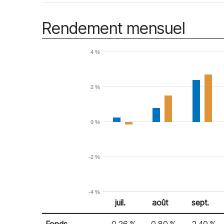
Rendement mensuel
4 %
2 %
0 %
-2 %
-4 %
juil.
août
sept.
% Rendement
Rendement mensuel