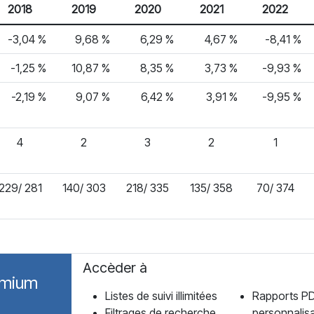
2018
2019
2020
2021
2022
-3,04 %
9,68 %
6,29 %
4,67 %
-8,41 %
-1,25 %
10,87 %
8,35 %
3,73 %
-9,93 %
-2,19 %
9,07 %
6,42 %
3,91 %
-9,95 %
4
2
3
2
1
229/ 281
140/ 303
218/ 335
135/ 358
70/ 374
Accèder à
emium
Listes de suivi illimitées
Rapports P
Filtrages de recherche
personnalis