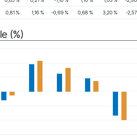
0,85 %
0,21 %
-1,10 %
1,16 %
1,63 %
-2,9
0,81 %
1,16 %
-0,69 %
0,68 %
3,20 %
-2,5
le (%)