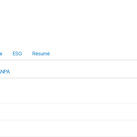
ue
ESG
Résumé
ANPA