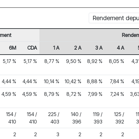
Rendement depuis
ment
Rendem
6M
CDA
1 A
2 A
3 A
4 A
5,17 %
5,17 %
8,77 %
9,50 %
8,92 %
8,05 %
4,3
4,44 %
4,44 %
10,14 %
10,42 %
8,88 %
7,84 %
4,1
4,59 %
4,59 %
8,79 %
8,72 %
7,99 %
7,24 %
3,6
154 /
154 /
225 /
140 /
119 /
125 /
1
410
410
403
396
393
392
2
2
3
2
2
2