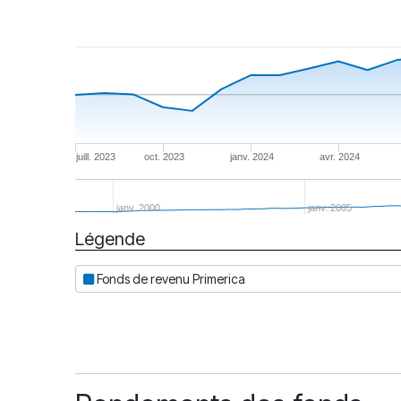
juill. 2023
oct. 2023
janv. 2024
avr. 2024
janv. 2000
janv. 2005
Légende
Date
Fonds de revenu Primerica