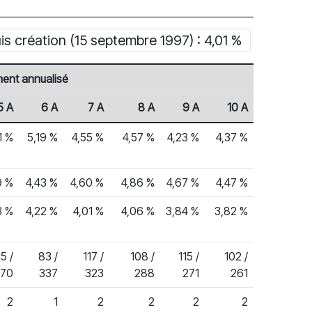
 création (15 septembre 1997) : 4,01 %
ent annualisé
5 A
6 A
7 A
8 A
9 A
10 A
1 %
5,19 %
4,55 %
4,57 %
4,23 %
4,37 %
9 %
4,43 %
4,60 %
4,86 %
4,67 %
4,47 %
3 %
4,22 %
4,01 %
4,06 %
3,84 %
3,82 %
15 /
83 /
117 /
108 /
115 /
102 /
370
337
323
288
271
261
2
1
2
2
2
2