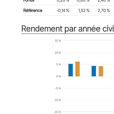
Fonds
0,26 %
0,80 %
2,40 %
Référence
-0,14 %
1,52 %
2,70 %
Rendement par année civi
15 %
10 %
5 %
0 %
-5 %
-10 %
-15 %