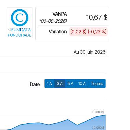
Cliquez pour plus d'informations sur FundGrade
VANPA
10,67 $
(06-08-2026)
Variation
(0,02 $) (-0,23 %)
Au 30 juin 2026
1 A
3 A
5 A
10 A
Toutes
Date
13 000 $
12 000 $