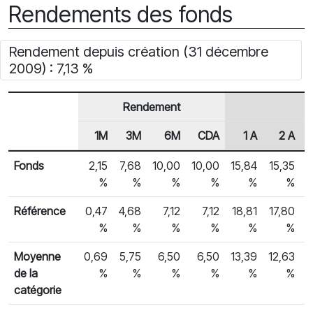
Rendements des fonds
Rendement depuis création (31 décembre
2009) : 7,13 %
Rendement
1M
3M
6M
CDA
1 A
2 A
En-tête de ligne
Rendements des fonds
Fonds
2,15
7,68
10,00
10,00
15,84
15,35
1
%
%
%
%
%
%
Référence
0,47
4,68
7,12
7,12
18,81
17,80
1
%
%
%
%
%
%
Moyenne
0,69
5,75
6,50
6,50
13,39
12,63
1
de la
%
%
%
%
%
%
catégorie