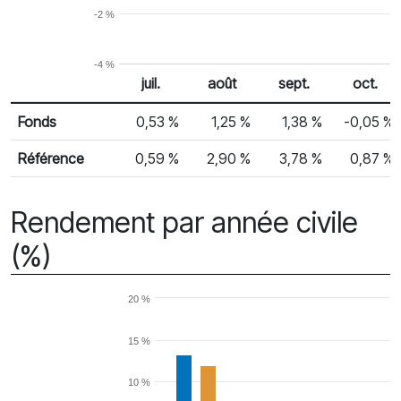
-2 %
-4 %
juil.
août
sept.
oct.
% Rendement
Rendement mensuel
Fonds
0,53 %
1,25 %
1,38 %
-0,05 %
Référence
0,59 %
2,90 %
3,78 %
0,87 %
Rendement par année civile
(%)
20 %
15 %
10 %