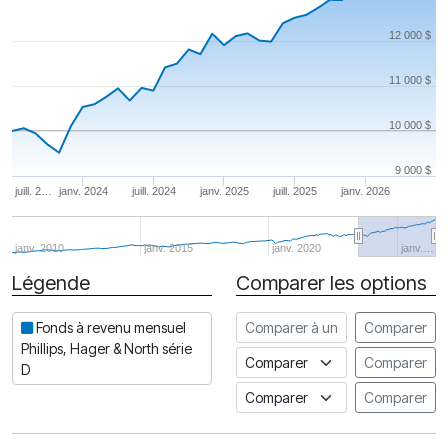
12 000 $
11 000 $
10 000 $
9 000 $
juill. 2…
janv. 2024
juill. 2024
janv. 2025
juill. 2025
janv. 2026
janv. 2010
janv. 2015
janv. 2020
janv.…
Légende
Comparer les options
Date
Comparer à un autre fonds
Fonds à revenu mensuel
Comparer
Phillips, Hager & North série
Comparer à un indice
Comparer
D
Comparer à un Indice de risq
Comparer