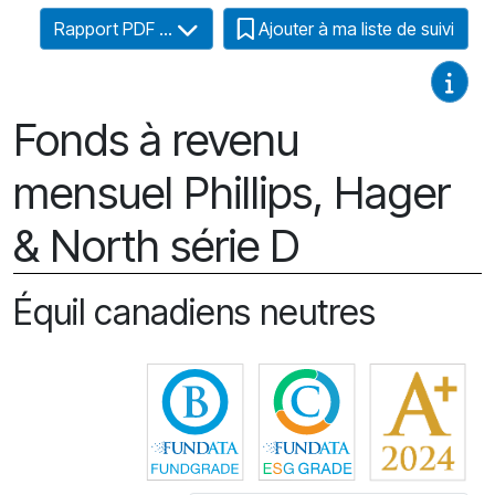
Rapport PDF ...
Ajouter à ma liste de suivi
Guides
Fonds à revenu
mensuel Phillips, Hager
& North série D
Équil canadiens neutres
Cliquez pour plus d'information
Cliquez pour plus