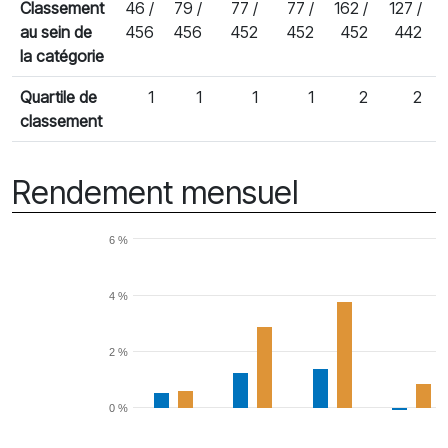
Classement
46 /
79 /
77 /
77 /
162 /
127 /
1
au sein de
456
456
452
452
452
442
la catégorie
Quartile de
1
1
1
1
2
2
classement
Rendement mensuel
6 %
4 %
2 %
0 %