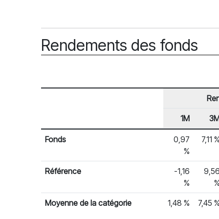
Rendements des fonds
Re
1M
3
En-tête de ligne
Rendements des fonds
Fonds
0,97
7,11 
%
Référence
-1,16
9,5
%
Moyenne de la catégorie
1,48 %
7,45 