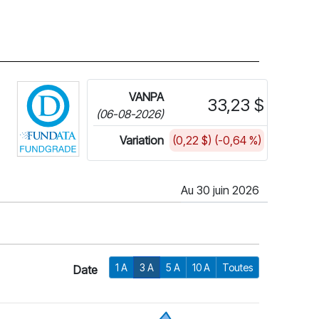
Cliquez pour plus d'informations sur FundGrade
VANPA
33,23 $
(06-08-2026)
Variation
(0,22 $) (-0,64 %)
Au 30 juin 2026
1 A
3 A
5 A
10 A
Toutes
Date