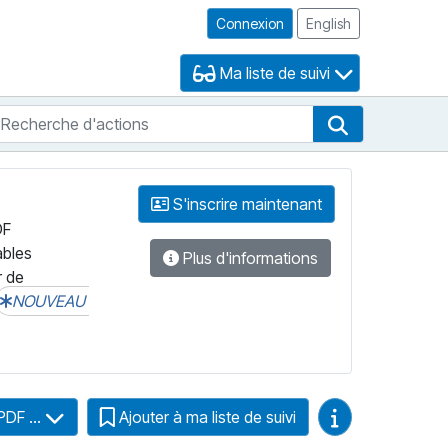
Connexion
English
Ma liste de suivi
echerche d'actions
che de FNB
Recherche d'
S'inscrire maintenant
DF
ables
Plus d'informations
r de
NOUVEAU
Guides vidéo
PDF ...
Ajouter à ma liste de suivi