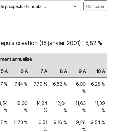
ue de prospectus Fundata
Comparer
uis création (15 janvier 2001) : 5,82 %
ment annualisé
5 A
6 A
7 A
8 A
9 A
10 A
57 %
7,44 %
7,79 %
6,52 %
6,00
6,25 %
%
3,54
18,90
14,84
12,04
11,63
11,39
%
%
%
%
%
%
97 %
11,73 %
10,51
9,16 %
9,28
9,54 %
%
%