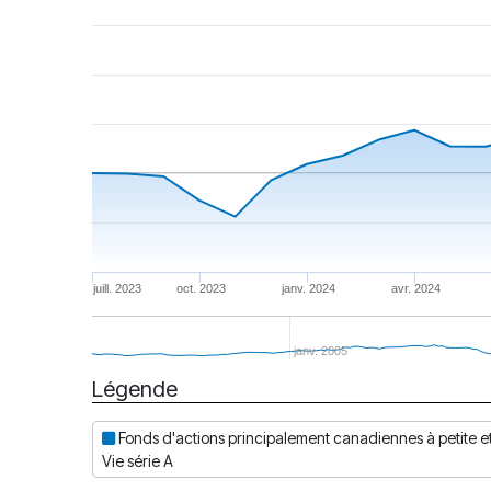
juill. 2023
oct. 2023
janv. 2024
avr. 2024
janv. 2005
Légende
Date
Fonds d'actions principalement canadiennes à petite 
Vie série A