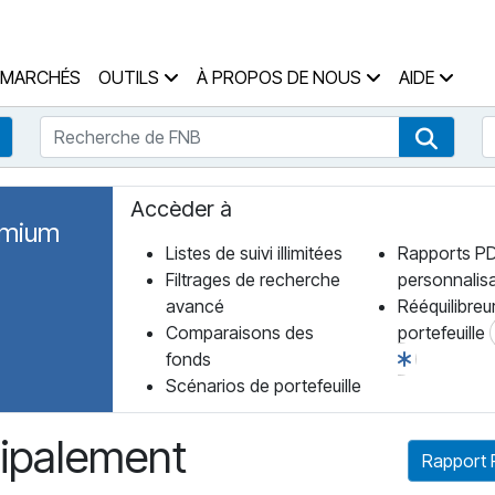
 des Fonds Accueil
MARCHÉS
OUTILS
À PROPOS DE NOUS
AIDE
Recherche de FNB
R
Recherche de fonds
Recher
Accèder à
emium
Listes de suivi illimitées
Rapports P
Filtrages de recherche
personnalis
avancé
Rééquilibreu
Comparaisons des
portefeuille
fonds
Scénarios de portefeuille
cipalement
Rapport 