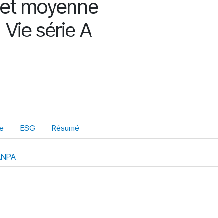
e et moyenne
 Vie série A
ue
ESG
Résumé
ANPA