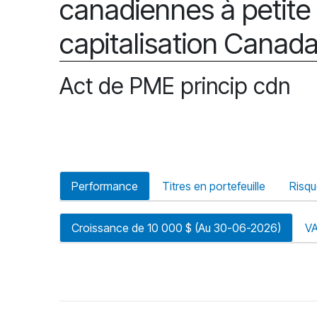
canadiennes à petit
capitalisation Canada
Act de PME princip cdn
Performance
Titres en portefeuille
Risq
Croissance de 10 000 $ (Au 30-06-2026)
V
riode