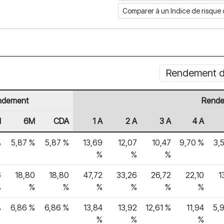
Comparer à un Indice de risq
Rendement dep
ndement
Rende
M
6M
CDA
1 A
2 A
3 A
4 A
%
5,87 %
5,87 %
13,69
12,07
10,47
9,70 %
3,
%
%
%
6
18,80
18,80
47,72
33,26
26,72
22,10
1
%
%
%
%
%
%
%
%
6,86 %
6,86 %
13,84
13,92
12,61 %
11,94
5,
%
%
%