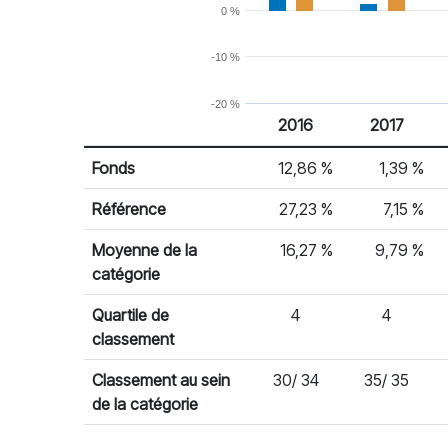
0 %
-10 %
-20 %
2016
2017
% Rendement
Rendement par année civile
Fonds
12,86 %
1,39 %
Référence
27,23 %
7,15 %
Moyenne de la
16,27 %
9,79 %
catégorie
Quartile de
4
4
classement
Classement au sein
30/ 34
35/ 35
de la catégorie