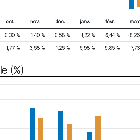
oct.
nov.
déc.
janv.
févr.
mar
0,30 %
1,40 %
0,58 %
1,22 %
6,44 %
-8,26
1,77 %
3,68 %
1,26 %
6,98 %
9,85 %
-7,7
le (%)