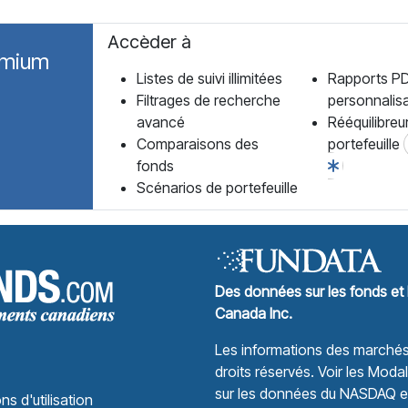
Accèder à
emium
Listes de suivi illimitées
Rapports P
Filtrages de recherche
personnalis
avancé
Rééquilibreu
Comparaisons des
portefeuille
fonds
Scénarios de portefeuille
Forum des Fonds Accueil
Des données sur les fonds et 
Canada Inc.
Les informations des marchés 
droits réservés.
Voir les Modali
sur les données du NASDAQ et 
ns d'utilisation