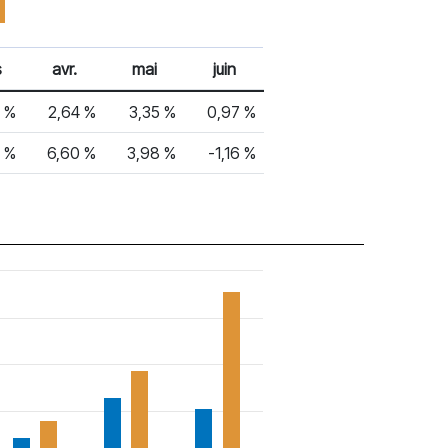
s
avr.
mai
juin
 %
2,64 %
3,35 %
0,97 %
3 %
6,60 %
3,98 %
-1,16 %