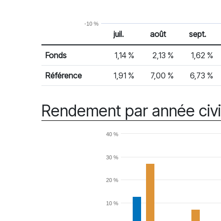
-10 %
juil.
août
sept.
% Rendement
Rendement mensuel
Fonds
1,14 %
2,13 %
1,62 %
Référence
1,91 %
7,00 %
6,73 %
Rendement par année civi
40 %
30 %
20 %
10 %