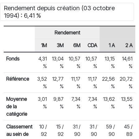
Rendement depuis création (03 octobre
1994) : 6,41 %
Rendement
1M
3M
6M
CDA
1 A
2 A
En-tête de ligne
Rendements des fonds
Fonds
4,31
13,04
10,57
10,57
13,15
14,61
%
%
%
%
%
%
Référence
3,52
12,77
11,17
11,17
22,56
20,72
%
%
%
%
%
%
Moyenne
3,01
9,87
7,34
7,34
13,62
13,55
de la
%
%
%
%
%
%
catégorie
Classement
10 /
15 /
31 /
31 /
59 /
45 /
au sein de
92
92
90
90
90
89