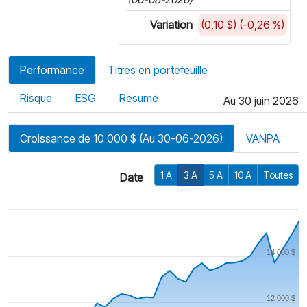
Variation
(0,10 $) (-0,26 %)
Performance
Titres en portefeuille
Risque
ESG
Résumé
Au 30 juin 2026
Croissance de 10 000 $ (Au 30-06-2026)
VANPA
1 A
3 A
5 A
10 A
Toutes
Date
14 000 $
12 000 $