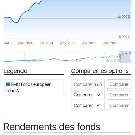
10 000 $
8 000 $
juill. 2…
janv. 2024
juill. 2024
janv. 2025
juill. 2025
janv. 2026
janv. 2000
janv. 2010
janv. 2020
Légende
Comparer les options
Date
Comparer à un autre fonds
BMO Fonds européen
Comparer
série A
Comparer à un indice
Comparer
Comparer à un Indice de risq
Comparer
Rendements des fonds