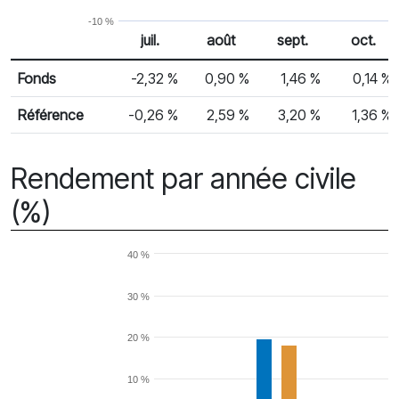
-10 %
juil.
août
sept.
oct.
% Rendement
Rendement mensuel
Fonds
-2,32 %
0,90 %
1,46 %
0,14 %
Référence
-0,26 %
2,59 %
3,20 %
1,36 %
Rendement par année civile
(%)
40 %
30 %
20 %
10 %