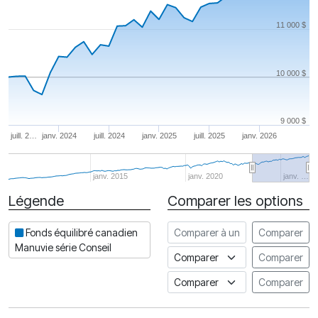
11 000 $
10 000 $
9 000 $
juill. 2…
janv. 2024
juill. 2024
janv. 2025
juill. 2025
janv. 2026
janv. 2015
janv. 2020
janv. …
Légende
Comparer les options
Date
Comparer à un autre fonds
Fonds équilibré canadien
Comparer
Manuvie série Conseil
Comparer à un indice
Comparer
Comparer à un Indice de risq
Comparer