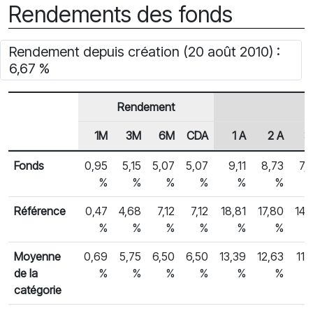
Rendements des fonds
Rendement depuis création (20 août 2010) :
6,67 %
Rendement
1M
3M
6M
CDA
1 A
2 A
3
En-tête de ligne
Rendements des fonds
Fonds
0,95
5,15
5,07
5,07
9,11
8,73
7,
%
%
%
%
%
%
Référence
0,47
4,68
7,12
7,12
18,81
17,80
14,
%
%
%
%
%
%
Moyenne
0,69
5,75
6,50
6,50
13,39
12,63
11,
de la
%
%
%
%
%
%
catégorie