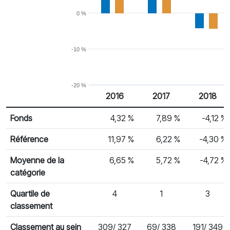
0 %
-10 %
-20 %
2016
2017
2018
% Rendement
Rendement par année civile
Fonds
4,32 %
7,89 %
-4,12 %
Référence
11,97 %
6,22 %
-4,30 %
Moyenne de la
6,65 %
5,72 %
-4,72 %
catégorie
Quartile de
4
1
3
classement
Classement au sein
309/ 327
69/ 338
191/ 349