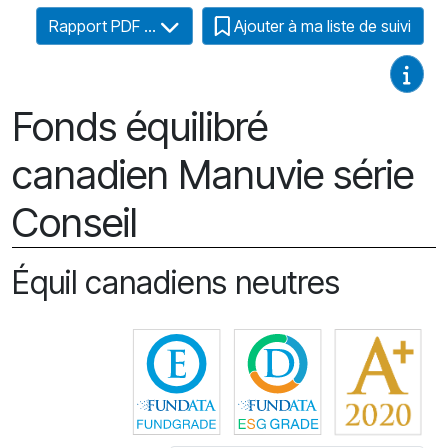
Rapport PDF ...
Ajouter à ma liste de suivi
Guides
Fonds équilibré
canadien Manuvie série
Conseil
Équil canadiens neutres
Cliquez pour plus d'information
Cliquez pour plus