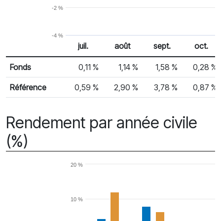
-2 %
-4 %
juil.
août
sept.
oct.
% Rendement
Rendement mensuel
Fonds
0,11 %
1,14 %
1,58 %
0,28 %
Référence
0,59 %
2,90 %
3,78 %
0,87 %
Rendement par année civile
(%)
20 %
10 %