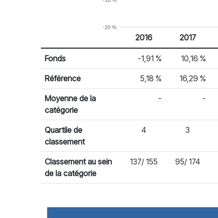
-10 %
-20 %
2016
2017
% Rendement
Rendement par année civile
Fonds
-1,91 %
10,16 %
Référence
5,18 %
16,29 %
Moyenne de la
-
-
catégorie
Quartile de
4
3
classement
Classement au sein
137/ 155
95/ 174
de la catégorie