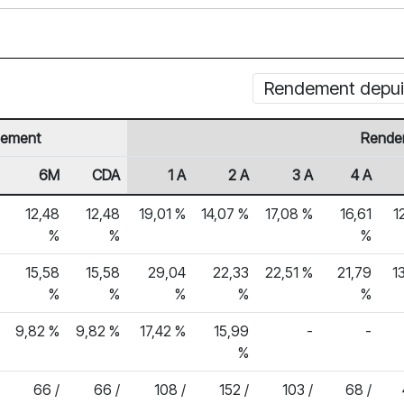
Rendement depuis
ement
Rende
6M
CDA
1 A
2 A
3 A
4 A
12,48
12,48
19,01 %
14,07 %
17,08 %
16,61
1
%
%
%
15,58
15,58
29,04
22,33
22,51 %
21,79
1
%
%
%
%
%
9,82 %
9,82 %
17,42 %
15,99
-
-
%
66 /
66 /
108 /
152 /
103 /
68 /