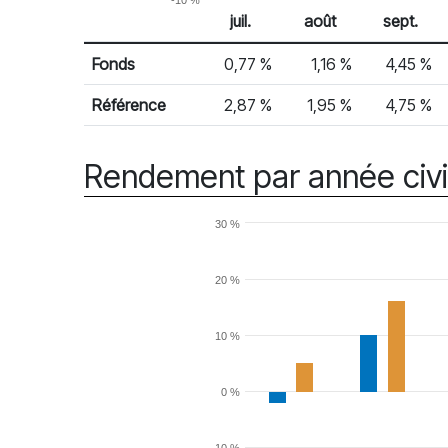
-10 %
juil.
août
sept.
% Rendement
Rendement mensuel
Fonds
0,77 %
1,16 %
4,45 %
Référence
2,87 %
1,95 %
4,75 %
Rendement par année civi
30 %
20 %
10 %
0 %