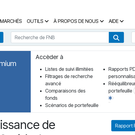
 des Fonds Accueil
MARCHÉS
OUTILS
À PROPOS DE NOUS
AIDE
Recherche de FNB
R
Recherche de fonds
Recher
Accèder à
emium
Listes de suivi illimitées
Rapports P
Filtrages de recherche
personnalis
avancé
Rééquilibreu
Comparaisons des
portefeuille
fonds
Scénarios de portefeuille
oissance de
Rapport 