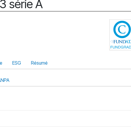
3 série A
ue
ESG
Résumé
ANPA