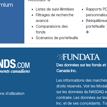
emium
Listes de suivi illimitées
Rapports P
Filtrages de recherche
personnalis
avancé
Rééquilibreu
Comparaisons des
portefeuille
fonds
Scénarios de portefeuille
Forum des Fonds Accueil
Des données sur les fonds et 
Canada Inc.
Les informations des marchés 
droits réservés.
Voir les Modali
sur les données du NASDAQ et 
ns d'utilisation
contraire. Les données sur le
Inc. et de ses concédants. Tou