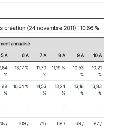
 création (24 novembre 2011) : 10,66 %
ment annualisé
5 A
6 A
7 A
8 A
9 A
10 A
2,84
13,17 %
11,70
11,19 %
10,53
10,21
%
%
%
%
3,88
16,04 %
14,53
13,24
13,18
13,83
%
%
%
%
%
-
-
-
-
-
-
48 /
109 /
71 /
68 /
69 /
87 /