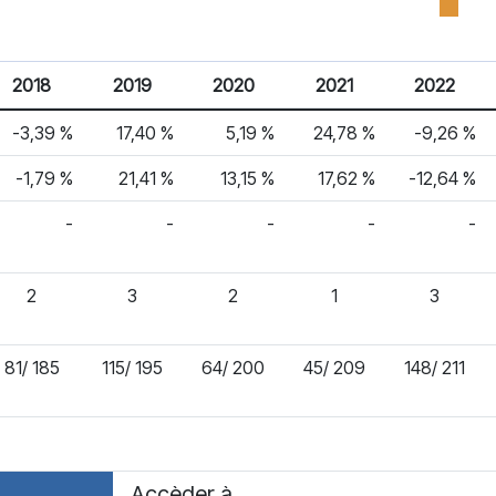
2018
2019
2020
2021
2022
-3,39 %
17,40 %
5,19 %
24,78 %
-9,26 %
-1,79 %
21,41 %
13,15 %
17,62 %
-12,64 %
-
-
-
-
-
2
3
2
1
3
81/ 185
115/ 195
64/ 200
45/ 209
148/ 211
Accèder à