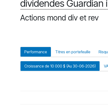
dividendes Guardian i
Actions mond div et rev
Performance
Titres en portefeuille
Risq
Croissance de 10 000 $ (Au 30-06-2026)
V
riode