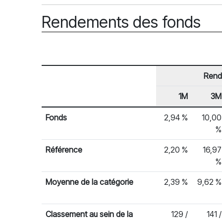
Rendements des fonds
Rend
1M
3M
En-tête de ligne
Rendements des fonds
Fonds
2,94 %
10,00
%
Référence
2,20 %
16,97
%
Moyenne de la catégorie
2,39 %
9,62 %
Classement au sein de la
129 /
141 /