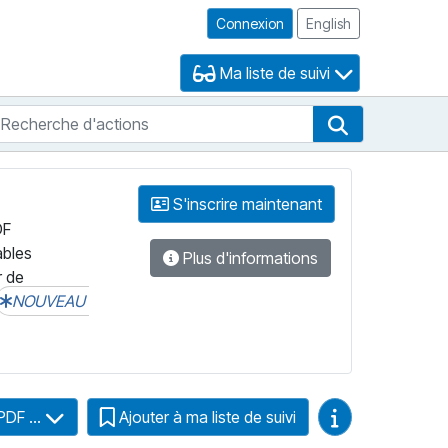
Connexion
English
Ma liste de suivi
echerche d'actions
che de FNB
Recherche d'
S'inscrire maintenant
DF
ables
Plus d'informations
r de
NOUVEAU
Guides vidéo
PDF ...
Ajouter à ma liste de suivi