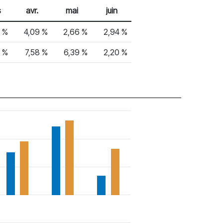
s
avr.
mai
juin
2 %
4,09 %
2,66 %
2,94 %
4 %
7,58 %
6,39 %
2,20 %