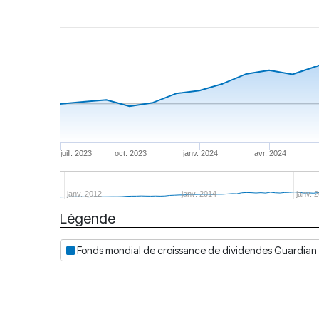
juill. 2023
oct. 2023
janv. 2024
avr. 2024
janv. 2012
janv. 2014
janv. 
Légende
Date
Fonds mondial de croissance de dividendes Guardian i