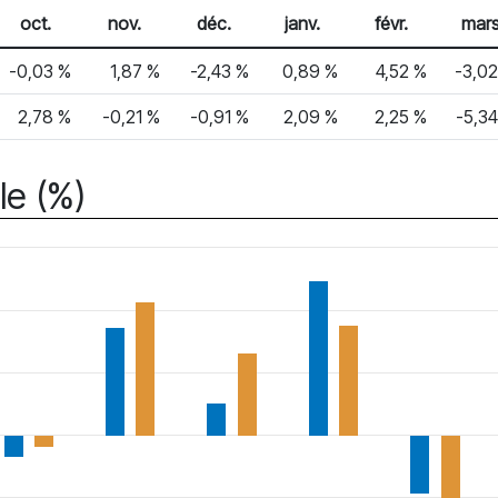
oct.
nov.
déc.
janv.
févr.
mar
-0,03 %
1,87 %
-2,43 %
0,89 %
4,52 %
-3,0
2,78 %
-0,21 %
-0,91 %
2,09 %
2,25 %
-5,3
le (%)