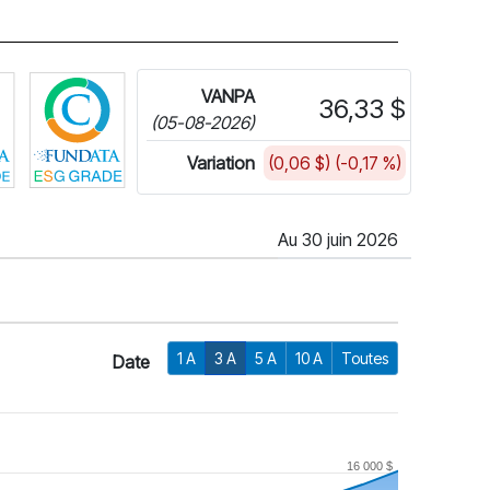
Cliquez pour plus d'informations sur FundGrade de Fundata
Cliquez pour plus d'informations sur la cote E
VANPA
36,33 $
(05-08-2026)
Variation
(0,06 $) (-0,17 %)
Au 30 juin 2026
1 A
3 A
5 A
10 A
Toutes
Date
16 000 $