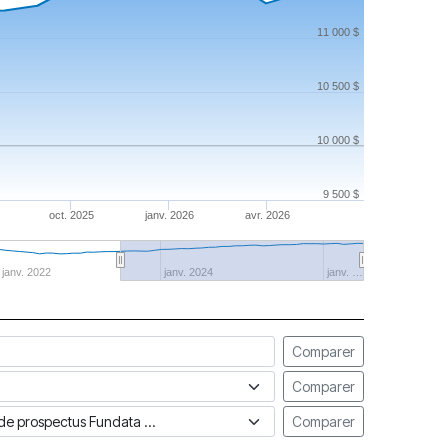
11 000 $
10 500 $
10 000 $
9 500 $
oct. 2025
janv. 2026
avr. 2026
janv. 2022
janv. 2024
janv. …
Comparer
Comparer
ue de prospectus Fundata
Comparer