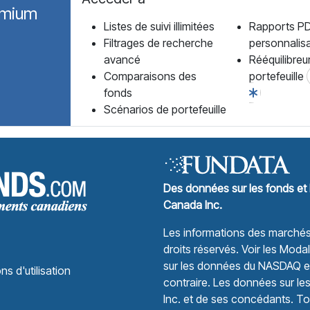
emium
Listes de suivi illimitées
Rapports P
Filtrages de recherche
personnalis
avancé
Rééquilibreu
Comparaisons des
portefeuille
fonds
Scénarios de portefeuille
Forum des Fonds Accueil
Des données sur les fonds et 
Canada Inc.
Les informations des marchés 
droits réservés.
Voir les Modali
sur les données du NASDAQ et 
ns d'utilisation
contraire. Les données sur le
Inc. et de ses concédants. Tou