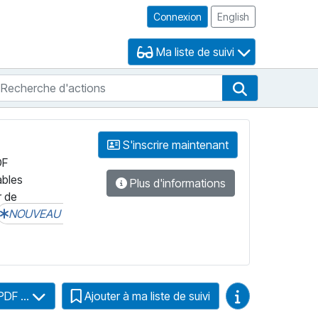
Connexion
English
Ma liste de suivi
echerche d'actions
che de FNB
Recherche d'
S'inscrire maintenant
DF
ables
Plus d'informations
r de
NOUVEAU
Guides vidéo
PDF ...
Ajouter à ma liste de suivi