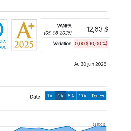
Cliquez pour plus d'informations sur FundGrade de Fundata
VANPA
12,63 $
(05-08-2026)
Variation
0,00 $ (0,00 %)
Au 30 juin 2026
1 A
3 A
5 A
10 A
Toutes
Date
11 500 $