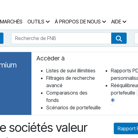
 des Fonds Accueil
MARCHÉS
OUTILS
À PROPOS DE NOUS
AIDE
Recherche de FNB
R
Recherche de fonds
Recher
Accèder à
emium
Listes de suivi illimitées
Rapports P
Filtrages de recherche
personnalis
avancé
Rééquilibreu
Comparaisons des
portefeuille
fonds
Scénarios de portefeuille
e sociétés valeur
Rapport 