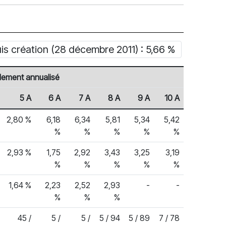
s création (28 décembre 2011) : 5,66 %
ement annualisé
5 A
6 A
7 A
8 A
9 A
10 A
2,80 %
6,18
6,34
5,81
5,34
5,42
%
%
%
%
%
2,93 %
1,75
2,92
3,43
3,25
3,19
%
%
%
%
%
1,64 %
2,23
2,52
2,93
-
-
%
%
%
45 /
5 /
5 /
5 / 94
5 / 89
7 / 78