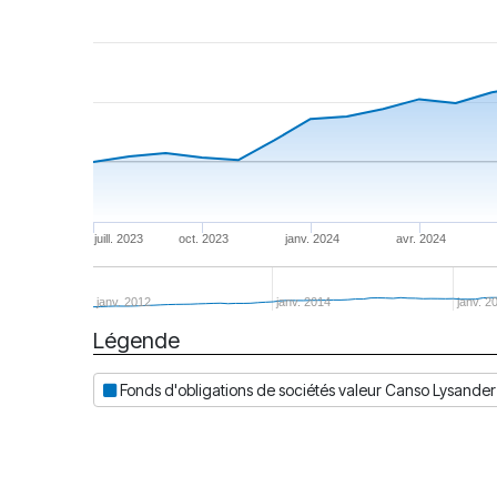
juill. 2023
oct. 2023
janv. 2024
avr. 2024
janv. 2012
janv. 2014
janv. 2
Légende
Date
Fonds d'obligations de sociétés valeur Canso Lysander 