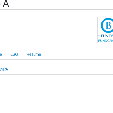
 A
d
ue
ESG
Résumé
ANPA