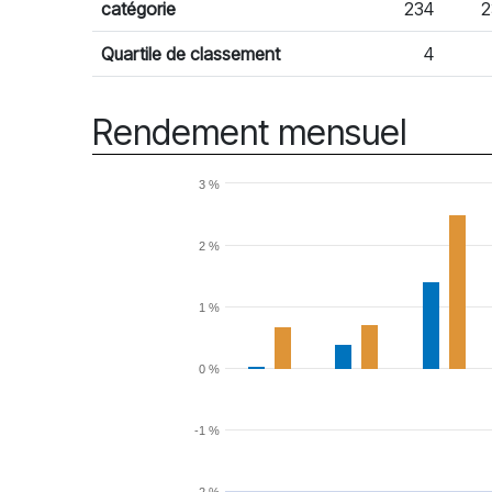
catégorie
234
2
Quartile de classement
4
Rendement mensuel
3 %
2 %
1 %
0 %
-1 %