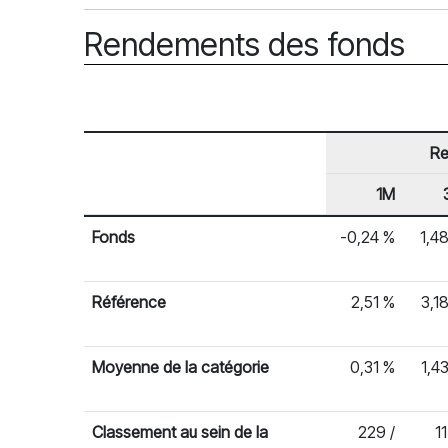
Rendements des fonds
Re
1M
En-tête de ligne
Rendements des fonds
Fonds
-0,24 %
1,4
Référence
2,51 %
3,1
Moyenne de la catégorie
0,31 %
1,4
Classement au sein de la
229 /
11