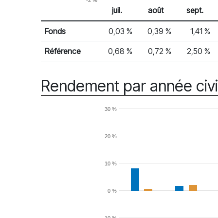
-2 %
juil.
août
sept.
% Rendement
Rendement mensuel
Fonds
0,03 %
0,39 %
1,41 %
Référence
0,68 %
0,72 %
2,50 %
Rendement par année civi
30 %
20 %
10 %
0 %