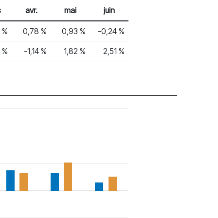
s
avr.
mai
juin
5 %
0,78 %
0,93 %
-0,24 %
 %
-1,14 %
1,82 %
2,51 %