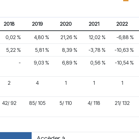
2018
2019
2020
2021
2022
0,02 %
4,80 %
21,26 %
12,02 %
-6,88 %
5,22 %
5,81 %
8,39 %
-3,78 %
-10,63 %
-
9,03 %
6,89 %
0,56 %
-10,54 %
2
4
1
1
1
42/ 92
85/ 105
5/ 110
4/ 118
21/ 132
Accèder à