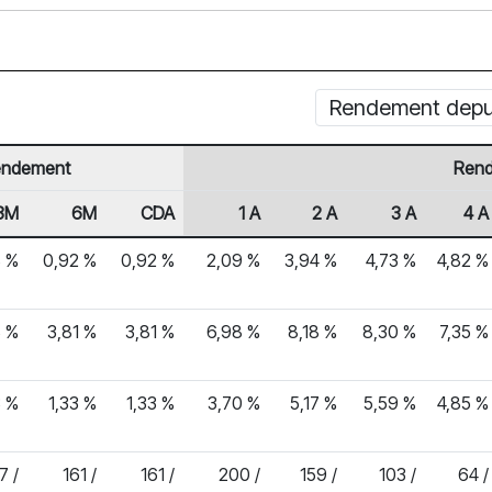
Rendement depui
ndement
Rend
3M
6M
CDA
1 A
2 A
3 A
4 A
8 %
0,92 %
0,92 %
2,09 %
3,94 %
4,73 %
4,82 %
8 %
3,81 %
3,81 %
6,98 %
8,18 %
8,30 %
7,35 %
3 %
1,33 %
1,33 %
3,70 %
5,17 %
5,59 %
4,85 %
7 /
161 /
161 /
200 /
159 /
103 /
64 /