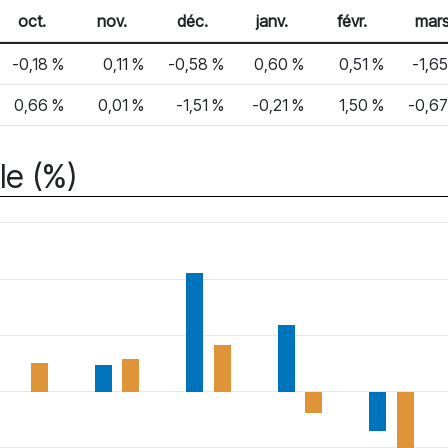
oct.
nov.
déc.
janv.
févr.
mar
-0,18 %
0,11 %
-0,58 %
0,60 %
0,51 %
-1,6
0,66 %
0,01 %
-1,51 %
-0,21 %
1,50 %
-0,67
le (%)