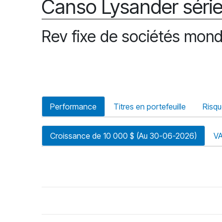
Canso Lysander série
Rev fixe de sociétés mon
Performance
Titres en portefeuille
Risq
Croissance de 10 000 $ (Au 30-06-2026)
V
riode