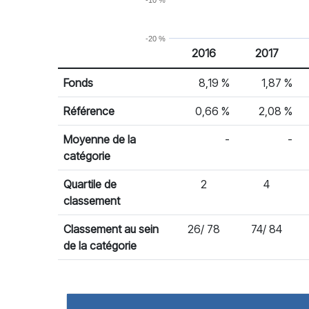
-10 %
-20 %
2016
2017
% Rendement
Rendement par année civile
Fonds
8,19 %
1,87 %
Référence
0,66 %
2,08 %
Moyenne de la
-
-
catégorie
Quartile de
2
4
classement
Classement au sein
26/ 78
74/ 84
de la catégorie