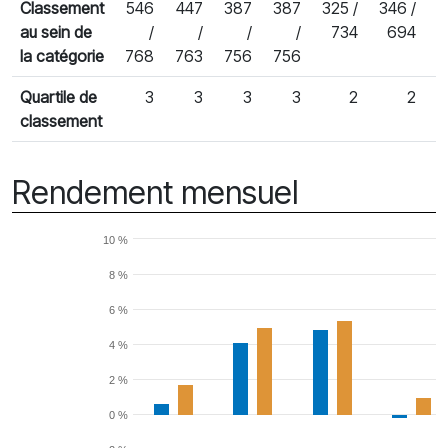
Classement
546
447
387
387
325 /
346 /
4
au sein de
/
/
/
/
734
694
la catégorie
768
763
756
756
Quartile de
3
3
3
3
2
2
classement
Rendement mensuel
10 %
8 %
6 %
4 %
2 %
0 %