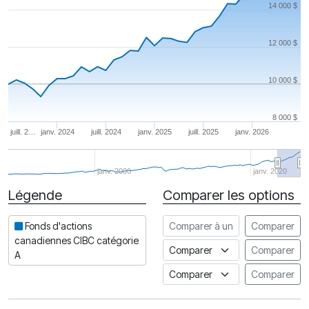
14 000 $
12 000 $
10 000 $
8 000 $
juill. 2…
janv. 2024
juill. 2024
janv. 2025
juill. 2025
janv. 2026
janv. 2000
janv. 2020
Légende
Comparer les options
Date
Comparer à un autre fonds
Fonds d'actions
Comparer
canadiennes CIBC catégorie
Comparer à un indice
Comparer
A
Comparer à un Indice de risq
Comparer