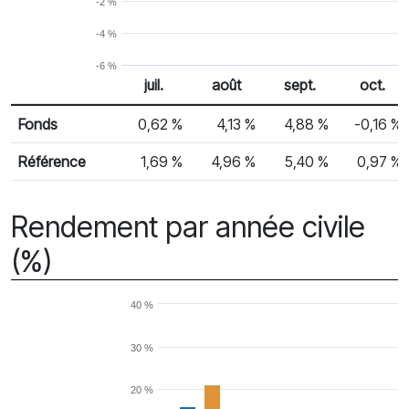
-2 %
-4 %
-6 %
juil.
août
sept.
oct.
% Rendement
Rendement mensuel
Fonds
0,62 %
4,13 %
4,88 %
-0,16 %
Référence
1,69 %
4,96 %
5,40 %
0,97 %
Rendement par année civile
(%)
40 %
30 %
20 %