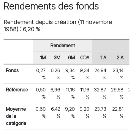
Rendements des fonds
Rendement depuis création (11 novembre
1988) : 6,20 %
Rendement
1M
3M
6M
CDA
1 A
2 A
En-tête de ligne
Rendements des fonds
Fonds
0,27
6,26
9,34
9,34
24,94
23,14
1
%
%
%
%
%
%
Référence
0,50
6,96
11,16
11,16
32,87
29,58
2
%
%
%
%
%
%
Moyenne
0,60
6,42
9,20
9,20
23,73
22,81
1
de la
%
%
%
%
%
%
catégorie