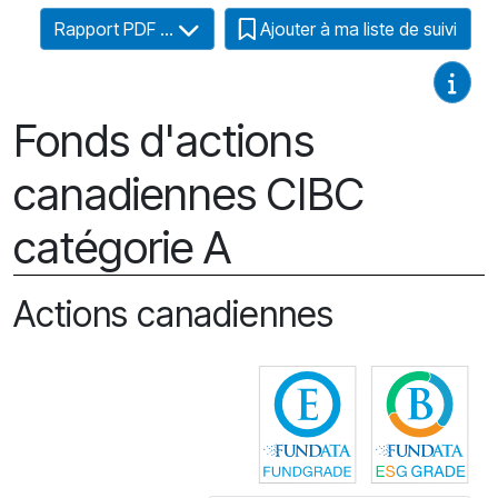
Rapport PDF ...
Ajouter à ma liste de suivi
Guides
Fonds d'actions
canadiennes CIBC
catégorie A
Actions canadiennes
Cliquez pour plus
Cli