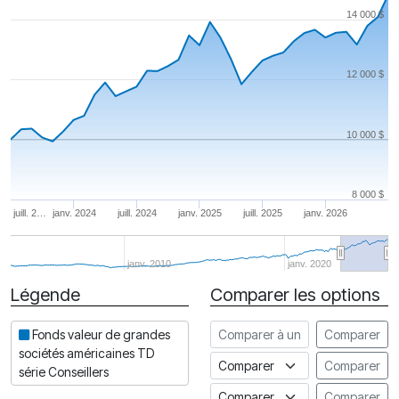
14 000 $
12 000 $
10 000 $
8 000 $
juill. 2…
janv. 2024
juill. 2024
janv. 2025
juill. 2025
janv. 2026
janv. 2010
janv. 2020
Légende
Comparer les options
Date
Comparer à un autre fonds
Fonds valeur de grandes
Comparer
sociétés américaines TD
Comparer à un indice
Comparer
série Conseillers
Comparer à un Indice de risq
Comparer