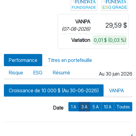
VANPA
29,59 $
(07-08-2026)
Variation
0,01 $ (0,03 %)
Performance
Titres en portefeuille
Risque
ESG
Résumé
Au 30 juin 2026
Croissance de 10 000 $ (Au 30-06-2026)
VANPA
1 A
3 A
5 A
10 A
Toutes
Date