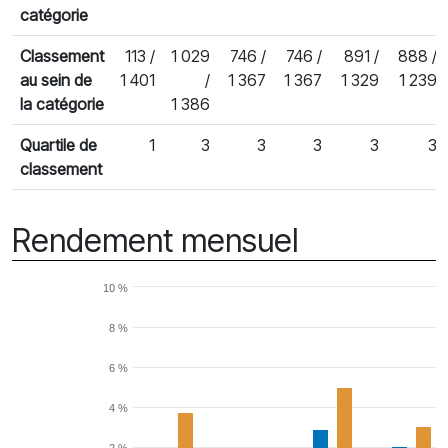
catégorie
Classement
113 /
1 029
746 /
746 /
891 /
888 /
au sein de
1 401
/
1 367
1 367
1 329
1 239
la catégorie
1 386
Quartile de
1
3
3
3
3
3
classement
Rendement mensuel
10 %
8 %
6 %
4 %