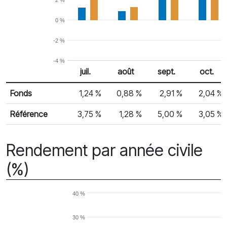
2 %
0 %
-2 %
-4 %
juil.
août
sept.
oct.
% Rendement
Rendement mensuel
Fonds
1,24 %
0,88 %
2,91 %
2,04 %
Référence
3,75 %
1,28 %
5,00 %
3,05 %
Rendement par année civile
(%)
40 %
30 %