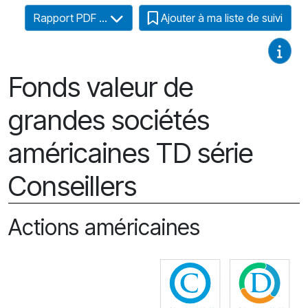
Rapport PDF ...
Ajouter à ma liste de suivi
Guides
Fonds valeur de
grandes sociétés
américaines TD série
Conseillers
Actions américaines
Cliquez pour plus
Cli