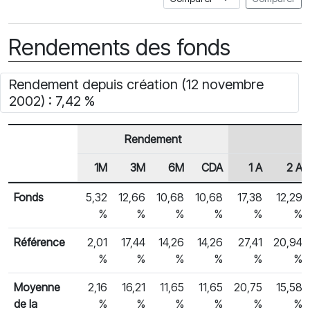
Rendements des fonds
Rendement depuis création (12 novembre
2002) : 7,42 %
Rendement
1M
3M
6M
CDA
1 A
2 A
En-tête de ligne
Rendements des fonds
Fonds
5,32
12,66
10,68
10,68
17,38
12,29
%
%
%
%
%
%
Référence
2,01
17,44
14,26
14,26
27,41
20,94
%
%
%
%
%
%
Moyenne
2,16
16,21
11,65
11,65
20,75
15,58
de la
%
%
%
%
%
%