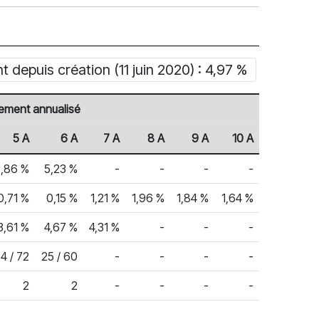
depuis création (11 juin 2020) : 4,97 %
ement annualisé
5 A
6 A
7 A
8 A
9 A
10 A
3,86 %
5,23 %
-
-
-
-
0,71 %
0,15 %
1,21 %
1,96 %
1,84 %
1,64 %
3,61 %
4,67 %
4,31 %
-
-
-
4 / 72
25 / 60
-
-
-
-
2
2
-
-
-
-