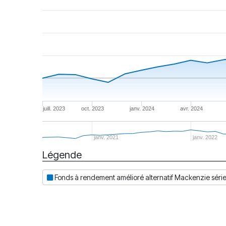
juill. 2023
oct. 2023
janv. 2024
avr. 2024
janv. 2021
janv. 2022
Légende
Date
Fonds à rendement amélioré alternatif Mackenzie séri