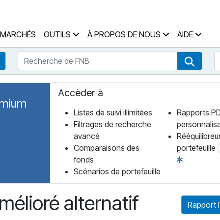
 des Fonds Accueil
MARCHÉS
OUTILS
À PROPOS DE NOUS
AIDE
Recherche de FNB
R
Recherche de fonds
Recher
Accèder à
emium
Listes de suivi illimitées
Rapports P
Filtrages de recherche
personnalis
avancé
Rééquilibreu
Comparaisons des
portefeuille
fonds
Scénarios de portefeuille
élioré alternatif
Rapport 