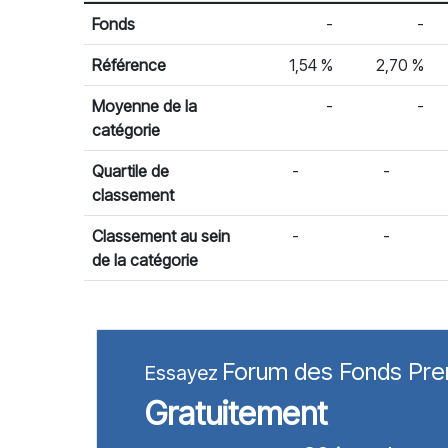
% Rendement
Rendement par année civile
Fonds
-
-
Référence
1,54 %
2,70 %
Moyenne de la
-
-
catégorie
Quartile de
-
-
classement
Classement au sein
-
-
de la catégorie
Forum des Fonds Pr
Essayez
Gratuitement