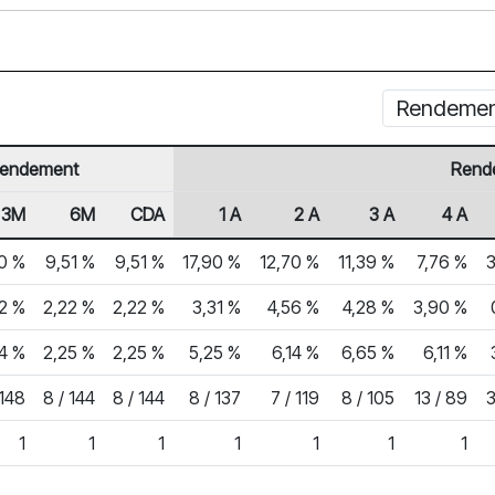
Rendement 
endement
Rend
3M
6M
CDA
1 A
2 A
3 A
4 A
0 %
9,51 %
9,51 %
17,90 %
12,70 %
11,39 %
7,76 %
92 %
2,22 %
2,22 %
3,31 %
4,56 %
4,28 %
3,90 %
74 %
2,25 %
2,25 %
5,25 %
6,14 %
6,65 %
6,11 %
 148
8 / 144
8 / 144
8 / 137
7 / 119
8 / 105
13 / 89
3
1
1
1
1
1
1
1