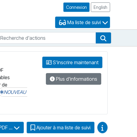
Connexion
English
Ma liste de suivi
echerche d'actions
che de FNB
Recherche d'
S'inscrire maintenant
DF
ables
Plus d'informations
r de
NOUVEAU
Guides vidéo
PDF ...
Ajouter à ma liste de suivi