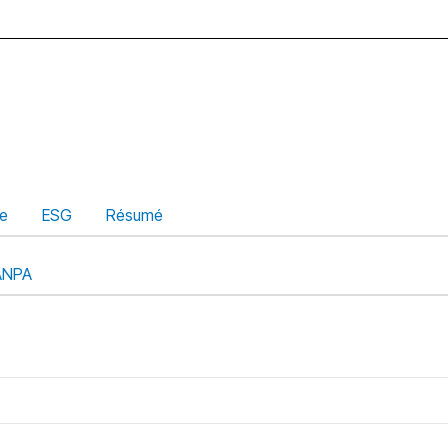
ue
ESG
Résumé
ANPA