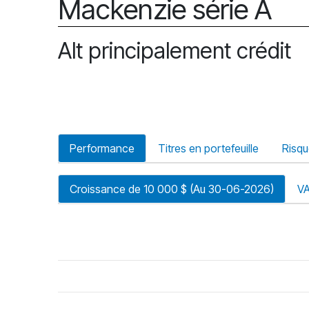
Mackenzie série A
Alt principalement crédit
Performance
Titres en portefeuille
Risq
Croissance de 10 000 $ (Au 30-06-2026)
V
riode