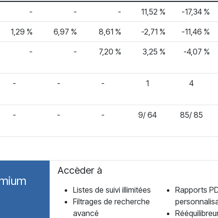
-
-
-
11,52 %
-17,34 %
1,29 %
6,97 %
8,61 %
-2,71 %
-11,46 %
-
-
7,20 %
3,25 %
-4,07 %
-
-
-
1
4
-
-
-
9/ 64
85/ 85
Accèder à
emium
Listes de suivi illimitées
Rapports P
Filtrages de recherche
personnalis
avancé
Rééquilibreu