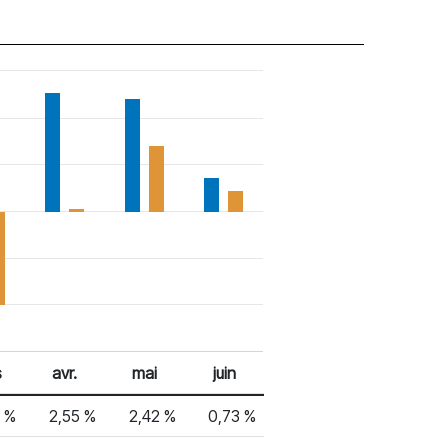
s
avr.
mai
juin
9 %
2,55 %
2,42 %
0,73 %