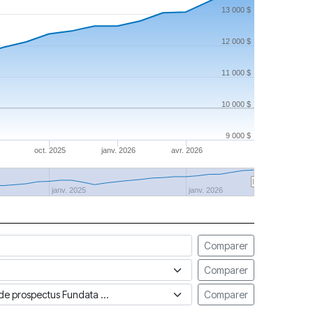
13 000 $
12 000 $
11 000 $
10 000 $
9 000 $
oct. 2025
janv. 2026
avr. 2026
janv. 2025
janv. 2026
Comparer
Comparer
ue de prospectus Fundata
Comparer