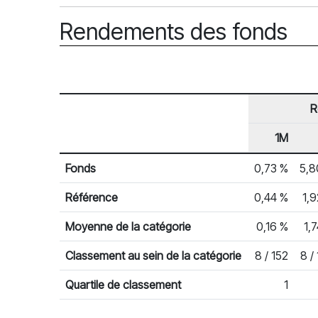
Rendements des fonds
R
1M
En-tête de ligne
Rendements des fonds
Fonds
0,73 %
5,8
Référence
0,44 %
1,
Moyenne de la catégorie
0,16 %
1,
Classement au sein de la catégorie
8 / 152
8 /
Quartile de classement
1