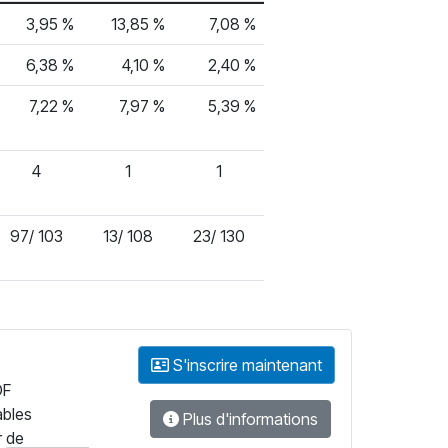
3,95 %
13,85 %
7,08 %
6,38 %
4,10 %
2,40 %
7,22 %
7,97 %
5,39 %
4
1
1
97/ 103
13/ 108
23/ 130
S'inscrire maintenant
DF
ables
Plus d'informations
r de