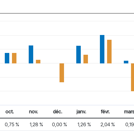
oct.
nov.
déc.
janv.
févr.
mar
0,75 %
1,28 %
0,00 %
1,26 %
2,04 %
0,1