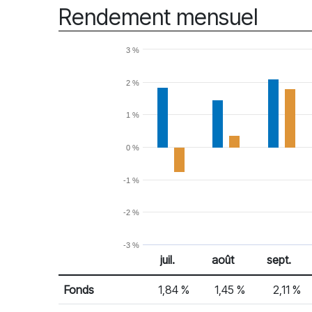
Rendement mensuel
3 %
2 %
1 %
0 %
-1 %
-2 %
-3 %
juil.
août
sept.
% Rendement
Rendement mensuel
Fonds
1,84 %
1,45 %
2,11 %