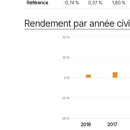
Référence
-0,74 %
0,37 %
1,80 %
Rendement par année civi
20 %
10 %
0 %
-10 %
-20 %
2016
2017