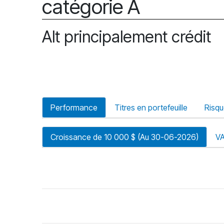
catégorie A
Alt principalement crédit
Performance
Titres en portefeuille
Risq
Croissance de 10 000 $ (Au 30-06-2026)
V
riode