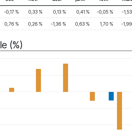
-0,17 %
0,33 %
0,13 %
0,41 %
-0,05 %
-1,5
0,76 %
0,26 %
-1,36 %
0,63 %
1,70 %
-1,9
le (%)