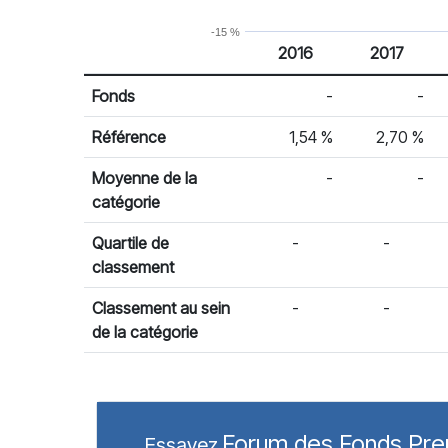
-15 %
2016
2017
% Rendement
Rendement par année civile
Fonds
-
-
Référence
1,54 %
2,70 %
Moyenne de la
-
-
catégorie
Quartile de
-
-
classement
Classement au sein
-
-
de la catégorie
Forum des Fonds Pr
Essayez