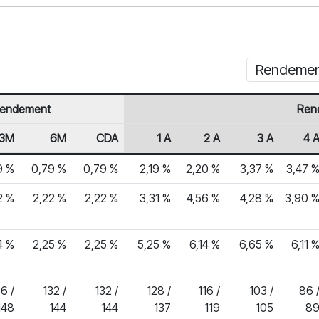
Rendement 
endement
Ren
3M
6M
CDA
1 A
2 A
3 A
4 
9 %
0,79 %
0,79 %
2,19 %
2,20 %
3,37 %
3,47 
2 %
2,22 %
2,22 %
3,31 %
4,56 %
4,28 %
3,90 
4 %
2,25 %
2,25 %
5,25 %
6,14 %
6,65 %
6,11 
6 /
132 /
132 /
128 /
116 /
103 /
86 
148
144
144
137
119
105
8