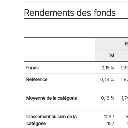
Rendements des fonds
R
1M
En-tête de ligne
Rendements des fonds
Fonds
0,15 %
1,9
Référence
0,44 %
1,9
Moyenne de la catégorie
0,16 %
1,7
Classement au sein de la
106 /
5
catégorie
152