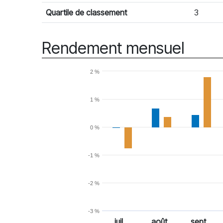
Quartile de classement
3
Rendement mensuel
2 %
1 %
0 %
-1 %
-2 %
-3 %
juil.
août
sept.