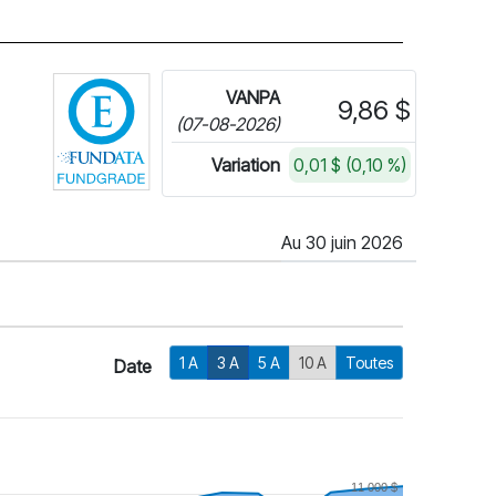
Cliquez pour plus d'informations sur FundG
VANPA
9,86 $
(07-08-2026)
Variation
0,01 $ (0,10 %)
Au 30 juin 2026
1 A
3 A
5 A
10 A
Toutes
Date
11 000 $