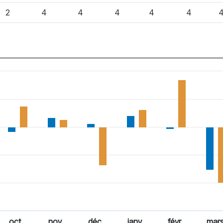
2
4
4
4
4
4
oct.
nov.
déc.
janv.
févr.
mar