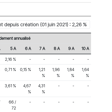
depuis création (01 juin 2021) : 2,26 %
dement annualisé
A
5 A
6 A
7 A
8 A
9 A
10 A
%
2,16 %
-
-
-
-
-
%
0,71 %
0,15 %
1,21
1,96
1,84
1,64
%
%
%
%
%
3,61 %
4,67
4,31
-
-
-
%
%
/
66 /
-
-
-
-
-
9
72