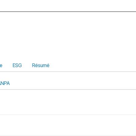
ue
ESG
Résumé
ANPA