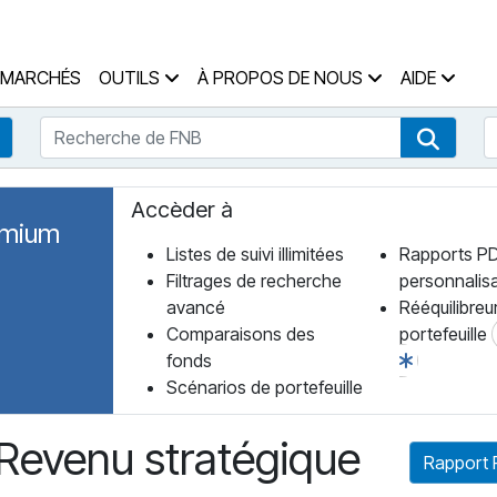
 des Fonds Accueil
MARCHÉS
OUTILS
À PROPOS DE NOUS
AIDE
Recherche de FNB
R
Recherche de fonds
Recher
Accèder à
emium
Listes de suivi illimitées
Rapports P
Filtrages de recherche
personnalis
avancé
Rééquilibreu
Comparaisons des
portefeuille
fonds
Scénarios de portefeuille
 Revenu stratégique
Rapport 