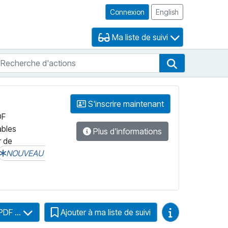
Connexion
English
Ma liste de suivi
echerche d'actions
che de FNB
Recherche d'
S'inscrire maintenant
DF
ables
Plus d'informations
r de
NOUVEAU
Guides vidéo
PDF ...
Ajouter à ma liste de suivi