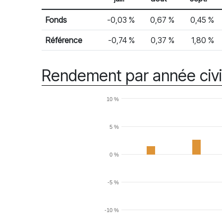
% Rendement
Rendement mensuel
Fonds
-0,03 %
0,67 %
0,45 %
Référence
-0,74 %
0,37 %
1,80 %
Rendement par année civi
10 %
5 %
0 %
-5 %
-10 %