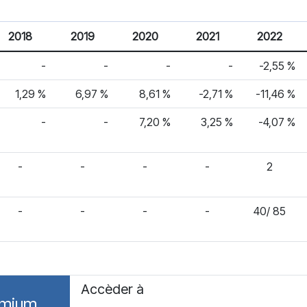
2018
2019
2020
2021
2022
-
-
-
-
-2,55 %
1,29 %
6,97 %
8,61 %
-2,71 %
-11,46 %
-
-
7,20 %
3,25 %
-4,07 %
-
-
-
-
2
-
-
-
-
40/ 85
Accèder à
emium