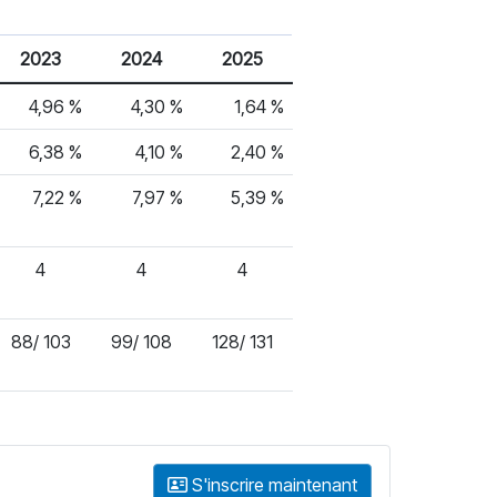
2023
2024
2025
4,96 %
4,30 %
1,64 %
6,38 %
4,10 %
2,40 %
7,22 %
7,97 %
5,39 %
4
4
4
88/ 103
99/ 108
128/ 131
S'inscrire maintenant