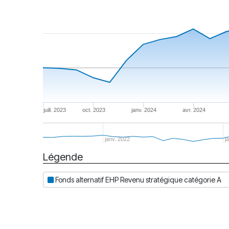
juill. 2023
oct. 2023
janv. 2024
avr. 2024
janv. 2022
j
Légende
Date
Fonds alternatif EHP Revenu stratégique catégorie A