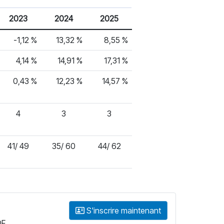
2023
2024
2025
-1,12 %
13,32 %
8,55 %
4,14 %
14,91 %
17,31 %
0,43 %
12,23 %
14,57 %
4
3
3
41/ 49
35/ 60
44/ 62
S'inscrire maintenant
DF