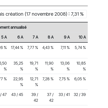
s création (17 novembre 2008) : 7,31 %
ment annualisé
5 A
6 A
7 A
8 A
9 A
10 A
26 %
17,44 %
7,77 %
4,43 %
7,11 %
5,74 %
6,50
35,25
19,71
11,90
13,06
10,85
%
%
%
%
%
%
77 %
22,95
12,71
7,28 %
7,75 %
6,05 %
%
%
/ 47
43 / 45
39 /
37 /
33 / 41
32 / 39
42
42