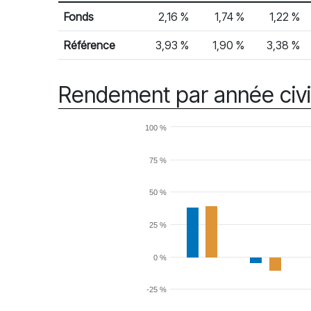
% Rendement
Rendement mensuel
Fonds
2,16 %
1,74 %
1,22 %
Référence
3,93 %
1,90 %
3,38 %
Rendement par année civi
100 %
75 %
50 %
25 %
0 %
-25 %