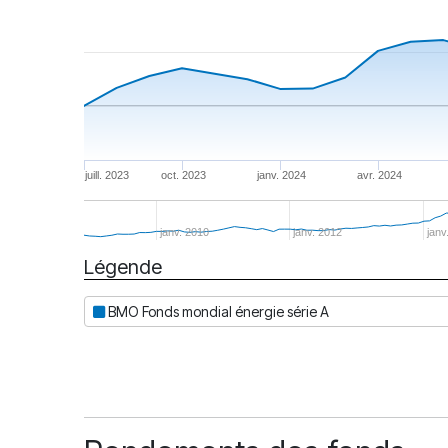
juill. 2023
oct. 2023
janv. 2024
avr. 2024
janv. 2010
janv. 2012
janv
Légende
Date
BMO Fonds mondial énergie série A