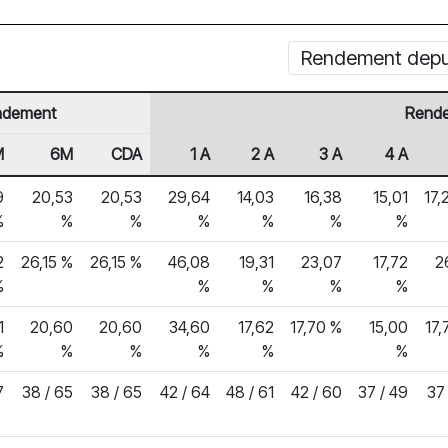
Rendement depui
ndement
Rende
M
6M
CDA
1 A
2 A
3 A
4 A
9
20,53
20,53
29,64
14,03
16,38
15,01
17,
%
%
%
%
%
%
%
2
26,15 %
26,15 %
46,08
19,31
23,07
17,72
2
%
%
%
%
%
1
20,60
20,60
34,60
17,62
17,70 %
15,00
17,
%
%
%
%
%
%
7
38 / 65
38 / 65
42 / 64
48 / 61
42 / 60
37 / 49
37 