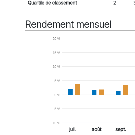
Quartile de classement
2
Rendement mensuel
20 %
15 %
10 %
5 %
0 %
-5 %
-10 %
juil.
août
sept.