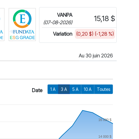
Cliquez pour plus d'informations sur FundGrade de Fundata
Cliquez pour plus d'informations sur la cote E
VANPA
15,18 $
(07-08-2026)
Variation
(0,20 $) (-1,28 %)
Au 30 juin 2026
1 A
3 A
5 A
10 A
Toutes
Date
16 000 $
14 000 $