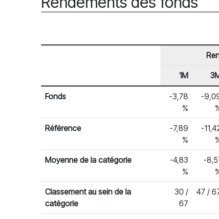
Rendements des fonds
Re
1M
3
En-tête de ligne
Rendements des fonds
Fonds
-3,78
-9,0
%
Référence
-7,89
-11,4
%
Moyenne de la catégorie
-4,83
-8,5
%
Classement au sein de la
30 /
47 / 6
catégorie
67