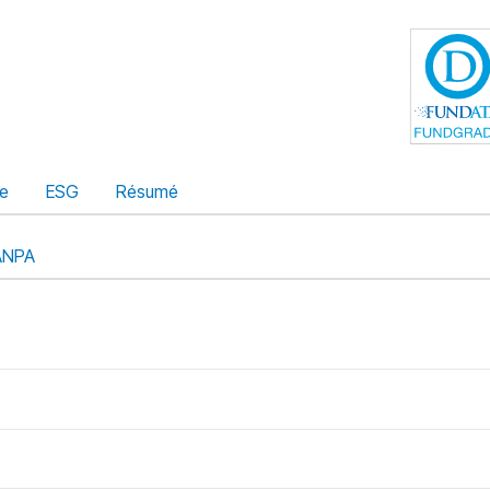
ue
ESG
Résumé
ANPA