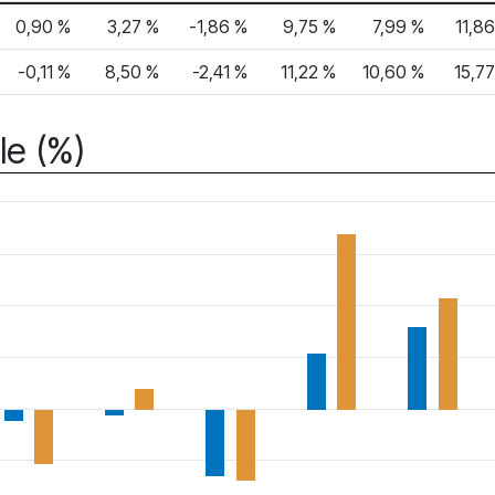
0,90 %
3,27 %
-1,86 %
9,75 %
7,99 %
11,8
-0,11 %
8,50 %
-2,41 %
11,22 %
10,60 %
15,7
le (%)