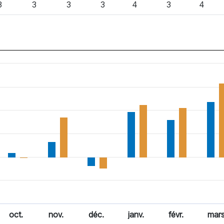
3
3
3
3
4
3
4
oct.
nov.
déc.
janv.
févr.
mar