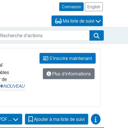
Connexion
English
Ma liste de suivi
echerche d'actions
che de FNB
Recherche d'
S'inscrire maintenant
DF
ables
Plus d'informations
r de
NOUVEAU
Guides vidéo
PDF ...
Ajouter à ma liste de suivi