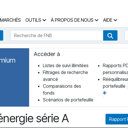
 des Fonds Accueil
MARCHÉS
OUTILS
À PROPOS DE NOUS
AIDE
Recherche de FNB
R
Recherche de fonds
Recher
Accèder à
emium
Listes de suivi illimitées
Rapports P
Filtrages de recherche
personnalis
avancé
Rééquilibreu
Comparaisons des
portefeuille
fonds
Scénarios de portefeuille
nergie série A
Rapport 