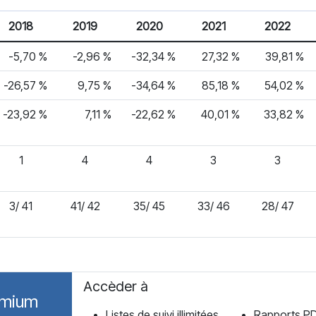
2018
2019
2020
2021
2022
-5,70 %
-2,96 %
-32,34 %
27,32 %
39,81 %
-26,57 %
9,75 %
-34,64 %
85,18 %
54,02 %
-23,92 %
7,11 %
-22,62 %
40,01 %
33,82 %
1
4
4
3
3
3/ 41
41/ 42
35/ 45
33/ 46
28/ 47
Accèder à
emium
Listes de suivi illimitées
Rapports P