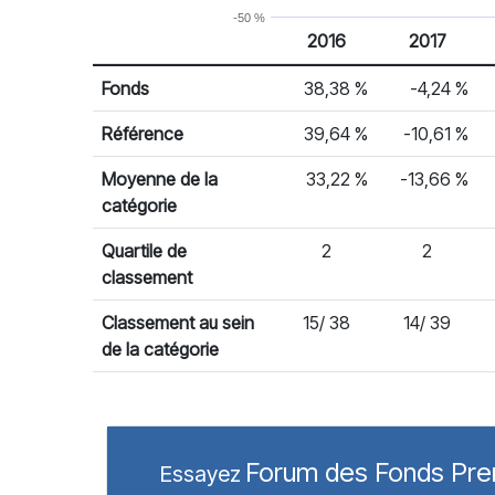
-50 %
2016
2017
% Rendement
Rendement par année civile
Fonds
38,38 %
-4,24 %
Référence
39,64 %
-10,61 %
Moyenne de la
33,22 %
-13,66 %
catégorie
Quartile de
2
2
classement
Classement au sein
15/ 38
14/ 39
de la catégorie
Forum des Fonds Pr
Essayez