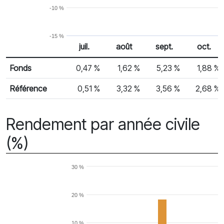
-10 %
-15 %
juil.
août
sept.
oct.
% Rendement
Rendement mensuel
Fonds
0,47 %
1,62 %
5,23 %
1,88 %
Référence
0,51 %
3,32 %
3,56 %
2,68 %
Rendement par année civile
(%)
30 %
20 %
10 %