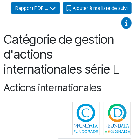
Rapport PDF ...
Ajouter à ma liste de suivi
Guides
Catégorie de gestion
d'actions
internationales série E
Actions internationales
Cliquez pour plus
Cli