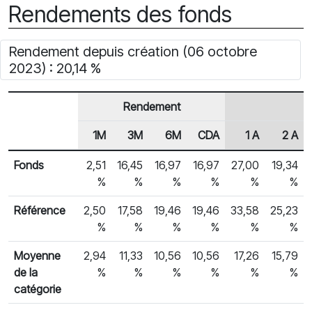
Rendements des fonds
Rendement depuis création (06 octobre
2023) : 20,14 %
Rendement
1M
3M
6M
CDA
1 A
2 A
En-tête de ligne
Rendements des fonds
Fonds
2,51
16,45
16,97
16,97
27,00
19,34
%
%
%
%
%
%
Référence
2,50
17,58
19,46
19,46
33,58
25,23
%
%
%
%
%
%
Moyenne
2,94
11,33
10,56
10,56
17,26
15,79
de la
%
%
%
%
%
%
catégorie