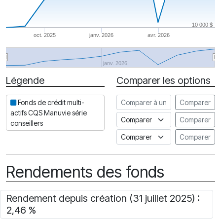
10 000 $
oct. 2025
janv. 2026
avr. 2026
janv. 2026
Légende
Comparer les options
Date
Comparer à un autre fonds
Fonds de crédit multi-
Comparer
actifs CQS Manuvie série
Comparer à un indice
Comparer
conseillers
Comparer à un Indice de risq
Comparer
Rendements des fonds
Rendement depuis création (31 juillet 2025) :
2,46 %