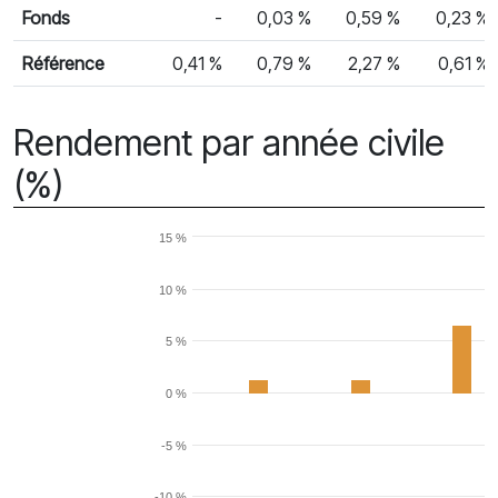
Rendement mensuel
Fonds
-
0,03 %
0,59 %
0,23 %
Référence
0,41 %
0,79 %
2,27 %
0,61 %
Rendement par année civile
(%)
15 %
10 %
5 %
0 %
-5 %
-10 %