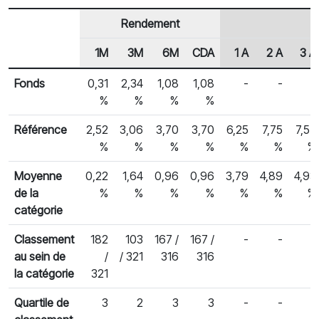
Rendement
1M
3M
6M
CDA
1 A
2 A
3 A
En-tête de ligne
Rendements des fonds
Fonds
0,31
2,34
1,08
1,08
-
-
-
%
%
%
%
Référence
2,52
3,06
3,70
3,70
6,25
7,75
7,57
%
%
%
%
%
%
%
Moyenne
0,22
1,64
0,96
0,96
3,79
4,89
4,93
de la
%
%
%
%
%
%
%
catégorie
Classement
182
103
167 /
167 /
-
-
-
au sein de
/
/ 321
316
316
la catégorie
321
Quartile de
3
2
3
3
-
-
-