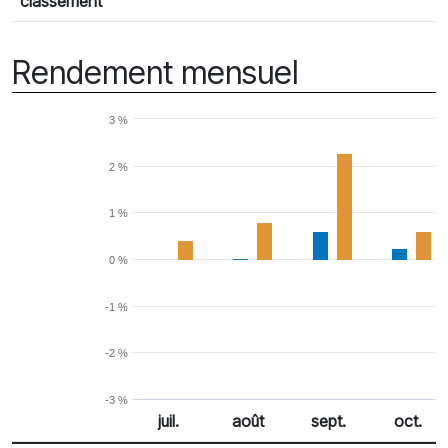
classement
Rendement mensuel
3 %
2 %
1 %
0 %
-1 %
-2 %
-3 %
juil.
août
sept.
oct.
% Rendement