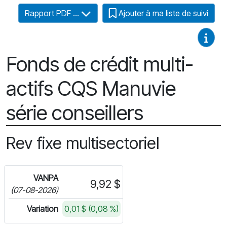
Rapport PDF ...
Ajouter à ma liste de suivi
Guides
Fonds de crédit multi-
actifs CQS Manuvie
série conseillers
Rev fixe multisectoriel
VANPA
9,92 $
(07-08-2026)
Variation
0,01 $ (0,08 %)