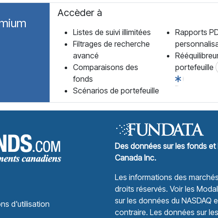
Accèder à
emium
Listes de suivi illimitées
Rapports P
Filtrages de recherche
personnalis
avancé
Rééquilibreu
Comparaisons des
portefeuille
fonds
Scénarios de portefeuille
Forum des Fonds Accueil
Des données sur les fonds et 
Canada Inc.
Les informations des marchés 
droits réservés.
Voir les Modali
sur les données du NASDAQ et 
ns d'utilisation
contraire. Les données sur le