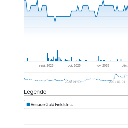
sept. 2025
oct. 2025
nov. 2025
déc.
2020-01-01
2021-01-01
Légende
Date
Beauce Gold Fields Inc.