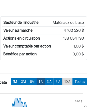
Secteur de l'industrie
Matériaux de base
Valeur au marché
4 160 526 $
Actions en circulation
138 684 193
Valeur comptable par action
1,00 $
Bénéfice par action
0,00 $
1M
3M
6M
1 A
3 A
5 A
10 A
Toutes
Date
0,06 $