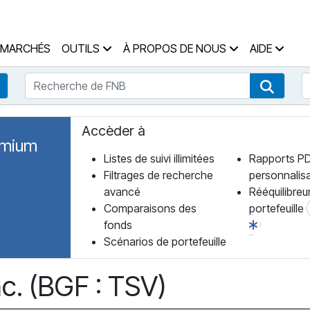
 des Fonds Accueil
MARCHÉS
OUTILS
À PROPOS DE NOUS
AIDE
Recherche de FNB
R
Recherche de fonds
Recher
Accèder à
emium
Listes de suivi illimitées
Rapports P
Filtrages de recherche
personnalis
avancé
Rééquilibreu
Comparaisons des
portefeuille
fonds
Scénarios de portefeuille
c. (BGF : TSV)