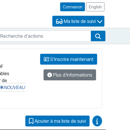
Connexion
English
Ma liste de suivi
echerche d'actions
che de FNB
Recherche d'
S'inscrire maintenant
DF
ables
Plus d'informations
r de
NOUVEAU
Guides vidéo
Ajouter à ma liste de suivi