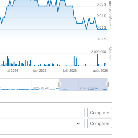
Cours de clôture
0,05 $
0,04 $
0,03 $
0,02 $
Volume
2 000 000
0
mai 2026
juin 2026
juill. 2026
août 2026
1
2025-01-01
2026-01-01
Comparer
Comparer