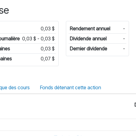
ase
0,03 $
Rendement annuel
-
ournalière
0,03 $ - 0,03 $
Dividende annuel
-
aines
0,03 $
Dernier dividende
-
aines
0,07 $
ique des cours
Fonds détenant cette action