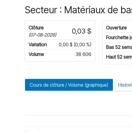
Secteur : Matériaux de b
Clôture
Ouverture
0,03 $
(07-08-2026)
Fourchette j
Variation
0,00 $ (0,00 %)
Bas 52 sem
Volume
38 606
Haut 52 sem
Cours de clôture / Volume (graphique)
Histor
riode