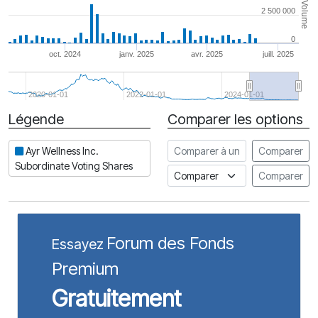
Volume
2 500 000
0
oct. 2024
janv. 2025
avr. 2025
juill. 2025
2020-01-01
2022-01-01
2024-01-01
Légende
Comparer les options
Date
Comparer à une autre action
Ayr Wellness Inc.
Comparer
Subordinate Voting Shares
Comparer à un indice
Comparer
Forum des Fonds
Essayez
Premium
Gratuitement