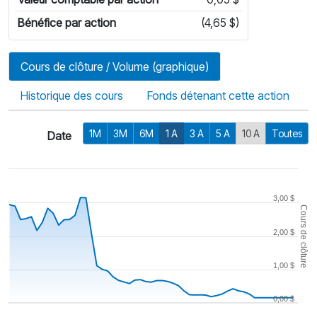
Bénéfice par action
(4,65 $)
Cours de clôture / Volume (graphique)
Historique des cours
Fonds détenant cette action
1M
3M
6M
1 A
3 A
5 A
10 A
Toutes
Date
3,00 $
Cours de clôture
2,00 $
1,00 $
0,00 $