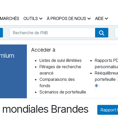
 des Fonds Accueil
MARCHÉS
OUTILS
À PROPOS DE NOUS
AIDE
Recherche de FNB
R
Recherche de fonds
Recher
Accèder à
emium
Listes de suivi illimitées
Rapports P
Filtrages de recherche
personnalis
avancé
Rééquilibreu
Comparaisons des
portefeuille
fonds
Scénarios de portefeuille
s mondiales Brandes
Rapport 