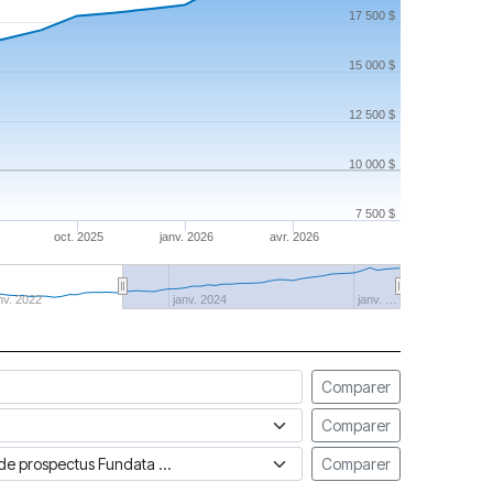
17 500 $
15 000 $
12 500 $
10 000 $
7 500 $
oct. 2025
janv. 2026
avr. 2026
nv. 2022
janv. 2024
janv. …
Comparer
Comparer
ue de prospectus Fundata
Comparer