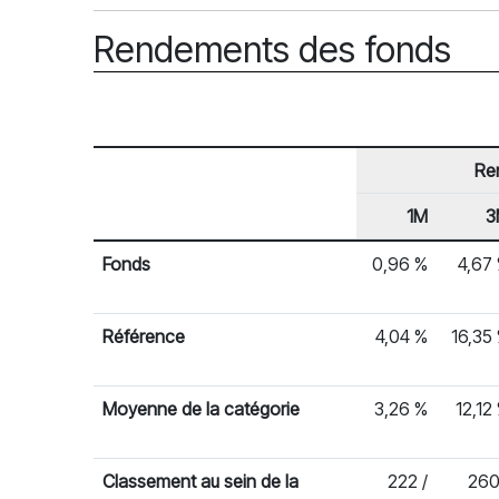
Rendements des fonds
Re
1M
3
En-tête de ligne
Rendements des fonds
Fonds
0,96 %
4,67
Référence
4,04 %
16,35
Moyenne de la catégorie
3,26 %
12,12
Classement au sein de la
222 /
260