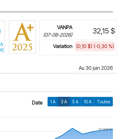
r plus d'informations sur FundGrade de Fundata
Cliquez pour plus d'informations sur la cote ESG de Fundata
VANPA
32,15 $
(07-08-2026)
Variation
(0,10 $) (-0,30 %)
Au 30 juin 2026
1 A
3 A
5 A
10 A
Toutes
Date
20 000 $