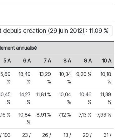
depuis création (29 juin 2012) : 11,09 %
ement annualisé
5 A
6 A
7 A
8 A
9 A
10 A
15,69
18,49
13,29
10,34
9,20 %
10,18
%
%
%
%
%
10,45
14,27
11,81 %
10,04
10,46
11,38
%
%
%
%
%
,16 %
10,84
8,91 %
7,12 %
7,13 %
7,93 %
%
/ 193
23 /
26 /
13 /
29 /
31 /