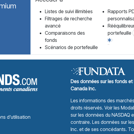
emium
Listes de suivi illimitées
Rapports P
Filtrages de recherche
personnalis
avancé
Rééquilibreu
Comparaisons des
portefeuille
fonds
Scénarios de portefeuille
Forum des Fonds Accueil
Des données sur les fonds et 
Canada Inc.
Les informations des marchés 
droits réservés.
Voir les Modali
sur les données du NASDAQ et 
ns d'utilisation
contraire. Les données sur le
Inc. et de ses concédants. Tou