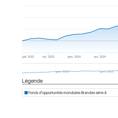
juill. 2023
oct. 2023
janv. 2024
avr. 2024
janv. 2014
janv. 2016
Légende
Date
Fonds d'opportunités mondiales Brandes série A