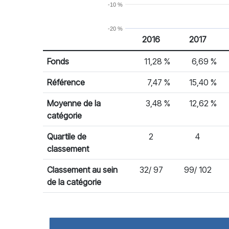
-10 %
-20 %
2016
2017
% Rendement
Rendement par année civile
Fonds
11,28 %
6,69 %
Référence
7,47 %
15,40 %
Moyenne de la
3,48 %
12,62 %
catégorie
Quartile de
2
4
classement
Classement au sein
32/ 97
99/ 102
de la catégorie