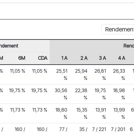
Rendement 
ndement
Rend
M
6M
CDA
1 A
2 A
3 A
4 A
 %
11,05 %
11,05 %
25,51
25,94
26,81
26,33
%
%
%
%
 %
19,75 %
19,75 %
30,56
22,38
19,75
18,98
%
%
%
%
 %
11,73 %
11,73 %
18,80
15,35
13,91
13,99
6
%
%
%
%
 /
160 /
160 /
77 /
35 /
7 / 221
7 / 201
6 