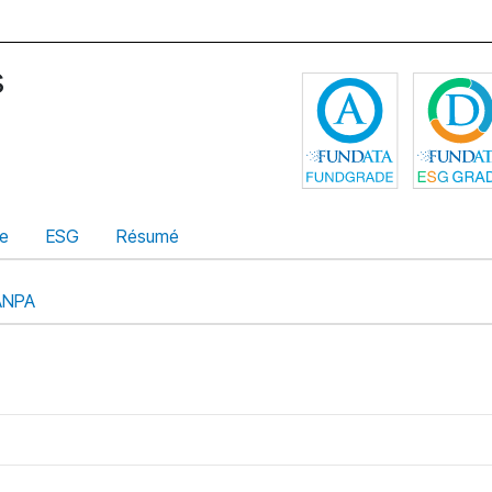
s
Cliquez pou
ue
ESG
Résumé
ANPA