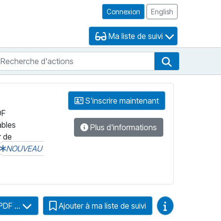
Connexion
English
Ma liste de suivi
echerche d'actions
che de FNB
Recherche d'
S'inscrire maintenant
DF
ables
Plus d'informations
r de
NOUVEAU
Guides vidéo
PDF ...
Ajouter à ma liste de suivi