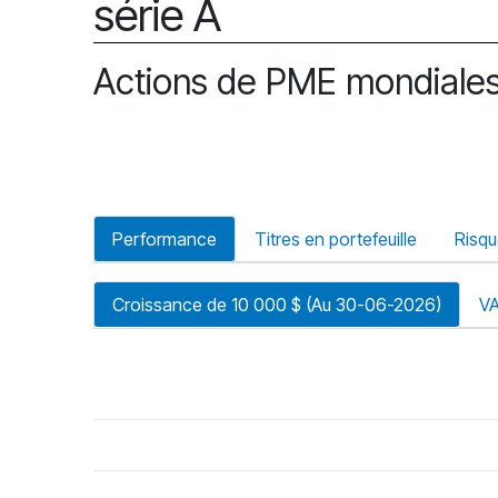
série A
Actions de PME mondiale
Performance
Titres en portefeuille
Risq
Croissance de 10 000 $ (Au 30-06-2026)
V
riode