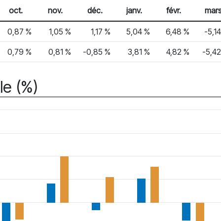
oct.
nov.
déc.
janv.
févr.
mar
0,87 %
1,05 %
1,17 %
5,04 %
6,48 %
-5,1
0,79 %
0,81 %
-0,85 %
3,81 %
4,82 %
-5,4
le (%)