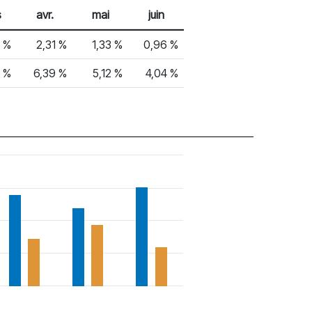
s
avr.
mai
juin
4 %
2,31 %
1,33 %
0,96 %
2 %
6,39 %
5,12 %
4,04 %