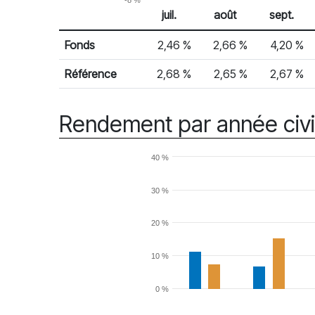
-8 %
juil.
août
sept.
% Rendement
Rendement mensuel
Fonds
2,46 %
2,66 %
4,20 %
Référence
2,68 %
2,65 %
2,67 %
Rendement par année civi
40 %
30 %
20 %
10 %
0 %