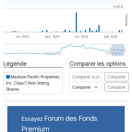
4,25 $
Volume
0
oct. 2025
janv. 2026
avr. 2026
juill. 2026
2020-01-01
2025-01-01
Légende
Comparer les options
Date
Comparer à une autre action
Madison Pacific Properties
Comparer
Inc. Class C Non-Voting
Comparer à un indice
Comparer
Shares
Forum des Fonds
Essayez
Premium