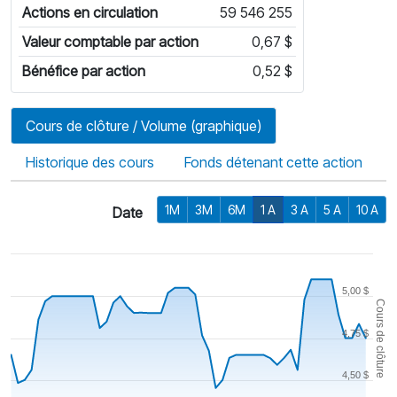
Actions en circulation
59 546 255
Valeur comptable par action
0,67 $
Bénéfice par action
0,52 $
Cours de clôture / Volume (graphique)
Historique des cours
Fonds détenant cette action
1M
3M
6M
1 A
3 A
5 A
10 A
Date
5,00 $
Cours de clôture
4,75 $
4,50 $