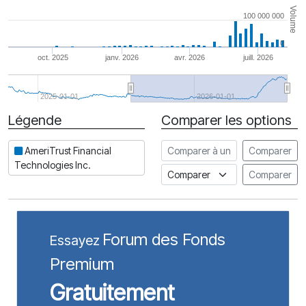
Volume
100 000 000
0
oct. 2025
janv. 2026
avr. 2026
juill. 2026
2025-01-01
2026-01-01
Légende
Comparer les options
Date
Comparer à une autre action
AmeriTrust Financial
Comparer
Technologies Inc.
Comparer à un indice
Comparer
Forum des Fonds
Essayez
Premium
Gratuitement