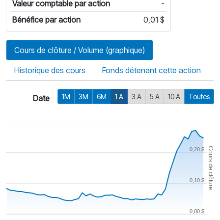
Valeur comptable par action
-
Bénéfice par action
0,01 $
Cours de clôture / Volume (graphique)
Historique des cours
Fonds détenant cette action
1M
3M
6M
1 A
3 A
5 A
10 A
Toutes
Date
Cours de clôture
0,20 $
0,10 $
0,00 $