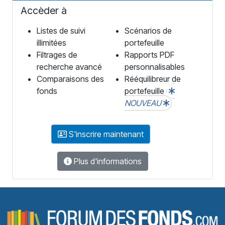
Accèder à
Listes de suivi
Scénarios de
illimitées
portefeuille
Filtrages de
Rapports PDF
recherche avancé
personnalisables
Comparaisons des
Rééquilibreur de
fonds
portefeuille
NOUVEAU
S'inscrire maintenant
Plus d'informations
F