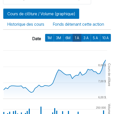
Cours de clôture / Volume (graphique)
Historique des cours
Fonds détenant cette action
1M
3M
6M
1 A
3 A
5 A
10 A
Date
Cours de clôture
8,00 $
7,00 $
6,00 $
Volume
250 000