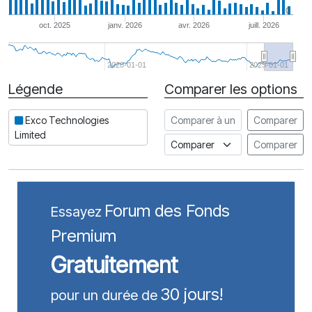
0
oct. 2025
janv. 2026
avr. 2026
juill. 2026
2020-01-01
2025-01-01
Légende
Comparer les options
Date
Comparer à une autre action
Exco Technologies
Comparer
Limited
Comparer à un indice
Comparer
Forum des Fonds
Essayez
Premium
Gratuitement
30 jours!
pour un durée de