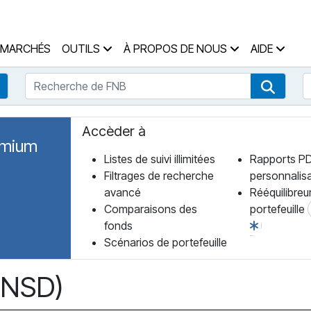
 des Fonds Accueil
MARCHÉS
OUTILS
À PROPOS DE NOUS
AIDE
Recherche de FNB
R
Recherche de fonds
Recher
Accèder à
emium
Listes de suivi illimitées
Rapports P
Filtrages de recherche
personnalis
avancé
Rééquilibreu
Comparaisons des
portefeuille
fonds
Scénarios de portefeuille
: NSD)