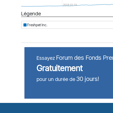
2018-01-01
Légende
Date
Freshpet Inc.
Forum des Fonds Pr
Essayez
Gratuitement
30 jours!
pour un durée de