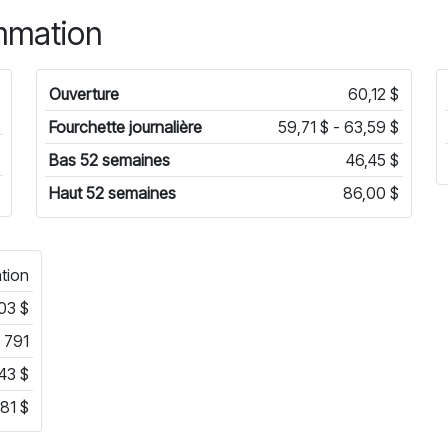
mmation
Ouverture
60,12 $
Fourchette journalière
59,71 $ - 63,59 $
Bas 52 semaines
46,45 $
Haut 52 semaines
86,00 $
tion
03 $
 791
43 $
,81 $