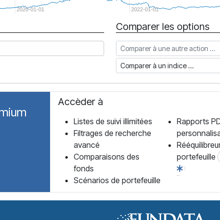
2020-01-01
2022-01-01
Comparer les options
Comparer à une autre action
Comparer à un indice
Accèder à
emium
Listes de suivi illimitées
Rapports P
Filtrages de recherche
personnalis
avancé
Rééquilibreu
Comparaisons des
portefeuille
fonds
Scénarios de portefeuille
Forum des Fonds Accueil