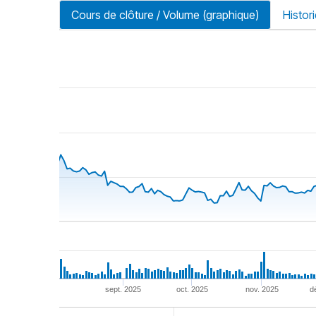
Cours de clôture / Volume (graphique)
Histor
riode
sept. 2025
oct. 2025
nov. 2025
d