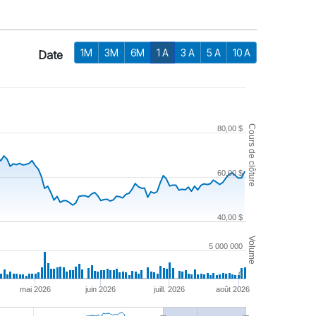
1M
3M
6M
1 A
3 A
5 A
10 A
Date
Cours de clôture
80,00 $
60,00 $
40,00 $
Volume
5 000 000
0
mai 2026
juin 2026
juill. 2026
août 2026