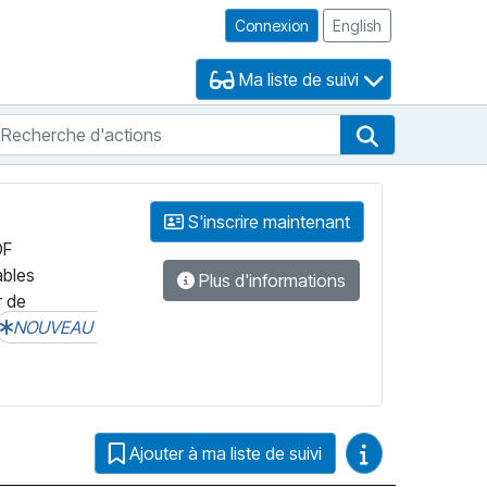
Connexion
English
Ma liste de suivi
echerche d'actions
che de FNB
Recherche d'
S'inscrire maintenant
DF
ables
Plus d'informations
r de
NOUVEAU
Guides vidéo
Ajouter à ma liste de suivi