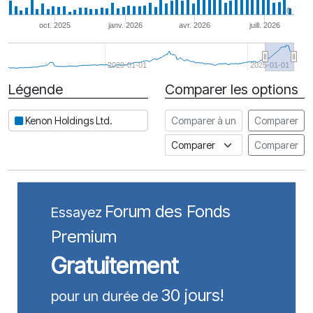
0
oct. 2025
janv. 2026
avr. 2026
juill. 2026
2020-01-01
2025-01-01
Légende
Comparer les options
Date
Comparer à une autre action
Kenon Holdings Ltd.
Comparer
Comparer à un indice
Comparer
Forum des Fonds
Essayez
Premium
Gratuitement
30 jours!
pour un durée de