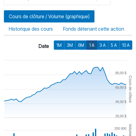
Cours de clôture / Volume (graphique)
Historique des cours
Fonds détenant cette action
1M
3M
6M
1 A
3 A
5 A
10 A
Date
80,00 $
Cours de clôture
60,00 $
40,00 $
20,00 $
Volume
200 000