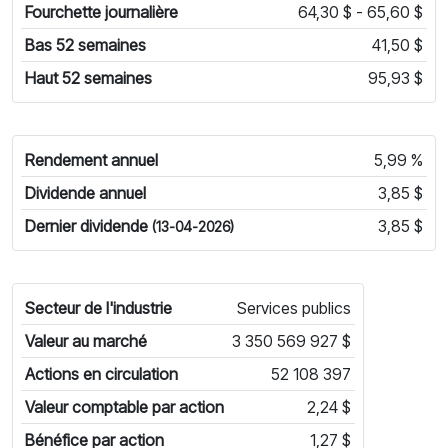
Fourchette journalière
64,30 $ - 65,60 $
Bas 52 semaines
41,50 $
Haut 52 semaines
95,93 $
Rendement annuel
5,99 %
Dividende annuel
3,85 $
Dernier dividende
3,85 $
(13-04-2026)
Secteur de l'industrie
Services publics
Valeur au marché
3 350 569 927 $
Actions en circulation
52 108 397
Valeur comptable par action
2,24 $
Bénéfice par action
1,27 $