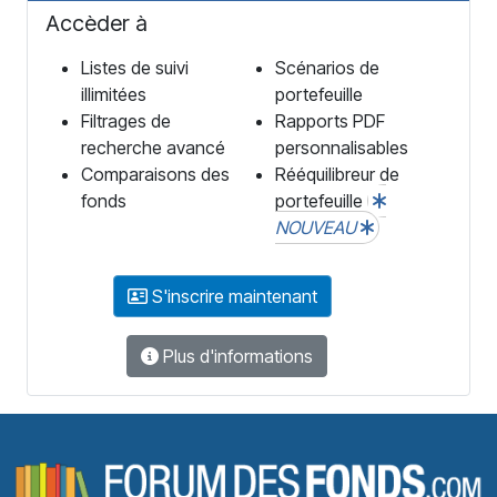
Accèder à
Listes de suivi
Scénarios de
illimitées
portefeuille
Filtrages de
Rapports PDF
recherche avancé
personnalisables
Comparaisons des
Rééquilibreur de
fonds
portefeuille
NOUVEAU
S'inscrire maintenant
Plus d'informations
F