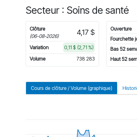
Secteur : Soins de santé
Clôture
Ouverture
4,17 $
(06-08-2026)
Fourchette j
Variation
0,11 $ (2,71 %)
Bas 52 sem
Volume
738 283
Haut 52 sem
Cours de clôture / Volume (graphique)
Histor
riode