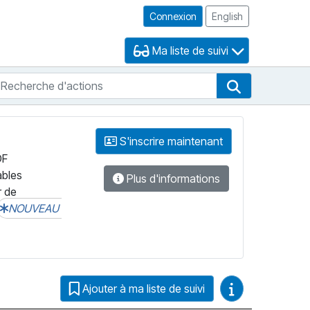
Connexion
English
Ma liste de suivi
echerche d'actions
che de FNB
Recherche d'
S'inscrire maintenant
DF
ables
Plus d'informations
r de
NOUVEAU
Guides vidéo
Ajouter à ma liste de suivi