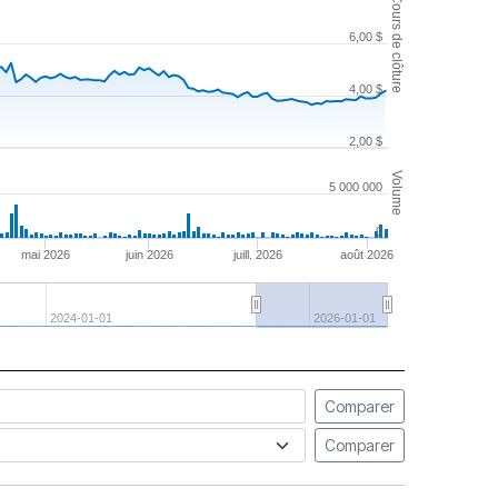
Cours de clôture
6,00 $
4,00 $
2,00 $
Volume
5 000 000
0
mai 2026
juin 2026
juill. 2026
août 2026
2024-01-01
2026-01-01
Comparer
Comparer