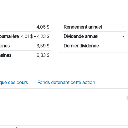
4,06 $
Rendement annuel
-
ournalière
4,01 $ - 4,23 $
Dividende annuel
-
aines
3,59 $
Dernier dividende
-
aines
9,33 $
ique des cours
Fonds détenant cette action