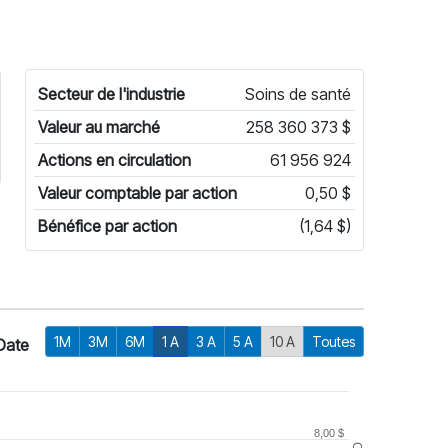
Secteur de l'industrie
Soins de santé
Valeur au marché
258 360 373 $
Actions en circulation
61 956 924
Valeur comptable par action
0,50 $
Bénéfice par action
(1,64 $)
1M
3M
6M
1 A
3 A
5 A
10 A
Toutes
Date
8,00 $