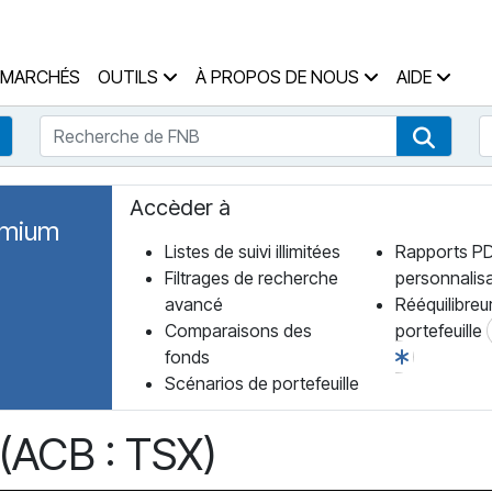
 des Fonds Accueil
MARCHÉS
OUTILS
À PROPOS DE NOUS
AIDE
Recherche de FNB
R
Recherche de fonds
Recher
Accèder à
emium
Listes de suivi illimitées
Rapports P
Filtrages de recherche
personnalis
avancé
Rééquilibreu
Comparaisons des
portefeuille
fonds
Scénarios de portefeuille
 (ACB : TSX)