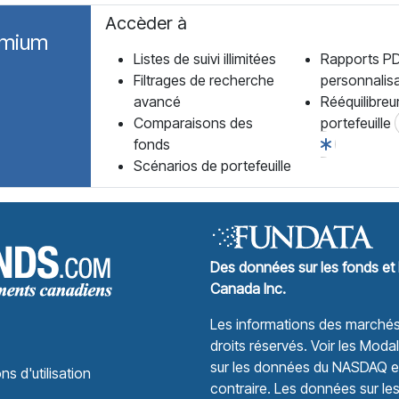
Accèder à
emium
Listes de suivi illimitées
Rapports P
Filtrages de recherche
personnalis
avancé
Rééquilibreu
Comparaisons des
portefeuille
fonds
Scénarios de portefeuille
Forum des Fonds Accueil
Des données sur les fonds et 
Canada Inc.
Les informations des marchés 
droits réservés.
Voir les Modali
sur les données du NASDAQ et 
ns d'utilisation
contraire. Les données sur le