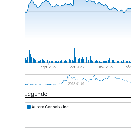
sept. 2025
oct. 2025
nov. 2025
déc
2018-01-01
Légende
Date
Aurora Cannabis Inc.