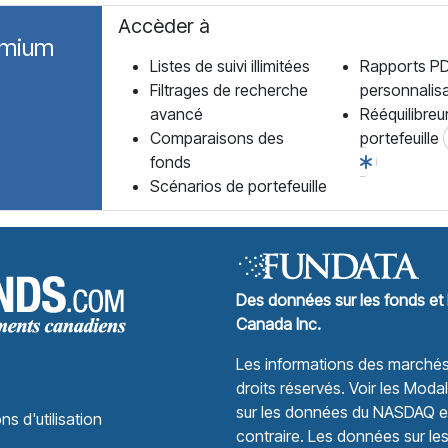
Accèder à
emium
Listes de suivi illimitées
Rapports P
Filtrages de recherche
personnalis
avancé
Rééquilibreu
Comparaisons des
portefeuille
fonds
Scénarios de portefeuille
Forum des Fonds Accueil
Des données sur les fonds et 
Canada Inc.
Les informations des marchés 
droits réservés.
Voir les Modali
sur les données du NASDAQ et 
ns d'utilisation
contraire. Les données sur le