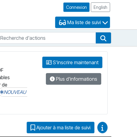
Connexion
English
Ma liste de suivi
echerche d'actions
che de FNB
Recherche d'
S'inscrire maintenant
DF
ables
Plus d'informations
r de
NOUVEAU
Guides vidéo
Ajouter à ma liste de suivi