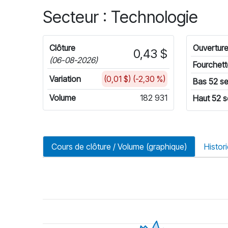
Secteur : Technologie
Clôture
Ouvertur
0,43 $
(06-08-2026)
Fourchett
Variation
(0,01 $) (-2,30 %)
Bas 52 s
Volume
182 931
Haut 52 
Cours de clôture / Volume (graphique)
Histor
riode