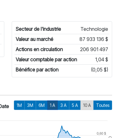
-
Secteur de l'industrie
Technologie
-
Valeur au marché
87 933 136 $
-
Actions en circulation
206 901 497
Valeur comptable par action
1,04 $
Bénéfice par action
(0,05 $)
1M
3M
6M
1 A
3 A
5 A
10 A
Toutes
Date
0,60 $