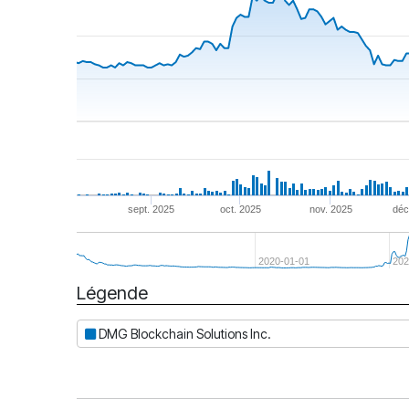
sept. 2025
oct. 2025
nov. 2025
déc
2020-01-01
202
Légende
Date
DMG Blockchain Solutions Inc.