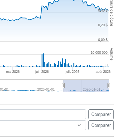
Cours de clôture
0,40 $
0,20 $
0,00 $
Volume
10 000 000
0
mai 2026
juin 2026
juill. 2026
août 2026
01-01
2025-01-01
2026-01-01
Comparer
Comparer