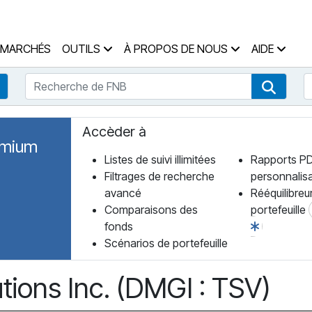
 des Fonds Accueil
MARCHÉS
OUTILS
À PROPOS DE NOUS
AIDE
Recherche de FNB
R
Recherche de fonds
Recher
Accèder à
emium
Listes de suivi illimitées
Rapports P
Filtrages de recherche
personnalis
avancé
Rééquilibreu
Comparaisons des
portefeuille
fonds
Scénarios de portefeuille
ions Inc. (DMGI : TSV)