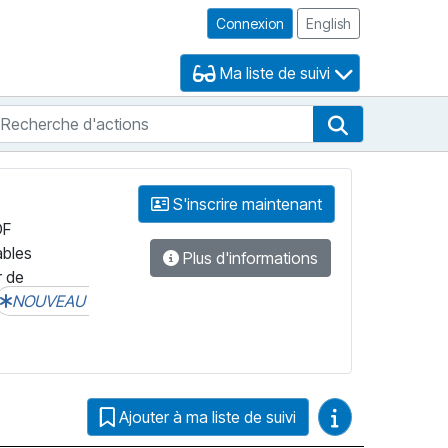
Connexion
English
Ma liste de suivi
echerche d'actions
che de FNB
Recherche d'
S'inscrire maintenant
DF
ables
Plus d'informations
r de
NOUVEAU
Guides vidéo
Ajouter à ma liste de suivi