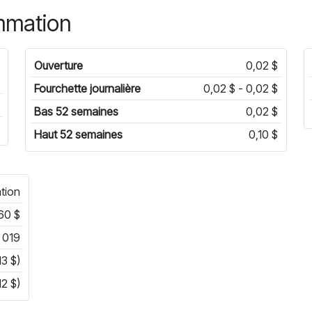
mmation
Ouverture
0,02 $
Fourchette journalière
0,02 $ - 0,02 $
Bas 52 semaines
0,02 $
Haut 52 semaines
0,10 $
tion
60 $
 019
13 $)
12 $)