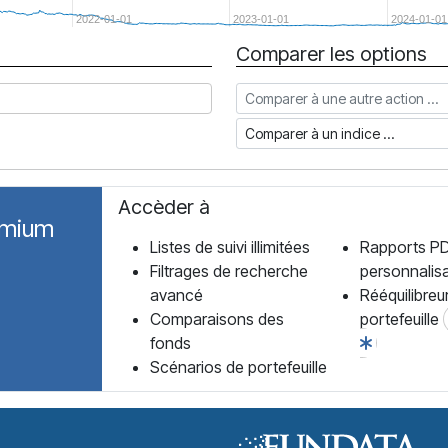
2022-01-01
2023-01-01
2024-01-01
Comparer les options
Comparer à une autre action
Comparer à un indice
Accèder à
emium
Listes de suivi illimitées
Rapports P
Filtrages de recherche
personnalis
avancé
Rééquilibreu
Comparaisons des
portefeuille
fonds
Scénarios de portefeuille
Forum des Fonds Accueil