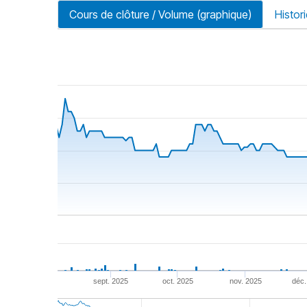
Cours de clôture / Volume (graphique)
Histor
riode
sept. 2025
oct. 2025
nov. 2025
déc.