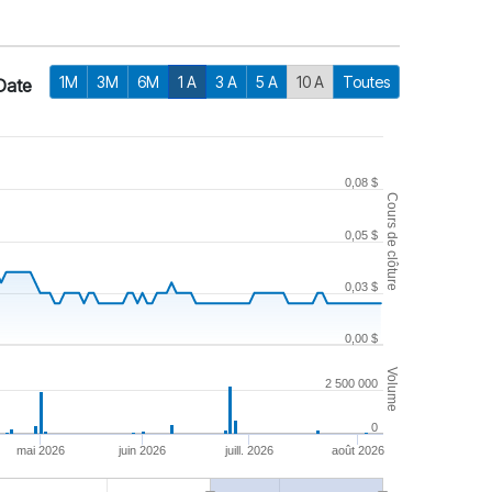
1M
3M
6M
1 A
3 A
5 A
10 A
Toutes
Date
0,08 $
Cours de clôture
0,05 $
0,03 $
0,00 $
Volume
2 500 000
0
mai 2026
juin 2026
juill. 2026
août 2026