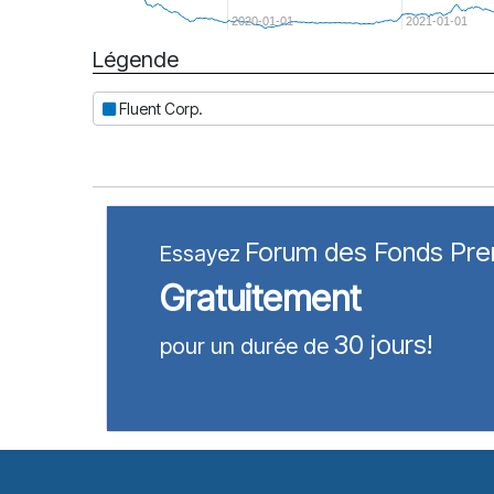
2020-01-01
2021-01-01
Légende
Date
Fluent Corp.
Forum des Fonds Pr
Essayez
Gratuitement
30 jours!
pour un durée de