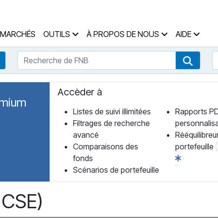
 des Fonds Accueil
MARCHÉS
OUTILS
À PROPOS DE NOUS
AIDE
Recherche de FNB
R
Recherche de fonds
Recher
Accèder à
emium
Listes de suivi illimitées
Rapports P
Filtrages de recherche
personnalis
avancé
Rééquilibreu
Comparaisons des
portefeuille
fonds
Scénarios de portefeuille
: CSE)