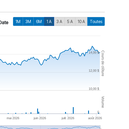
1M
3M
6M
1 A
3 A
5 A
10 A
Toutes
Date
Cours de clôture
14,00 $
12,00 $
10,00 $
Volume
0
mai 2026
juin 2026
juill. 2026
août 2026