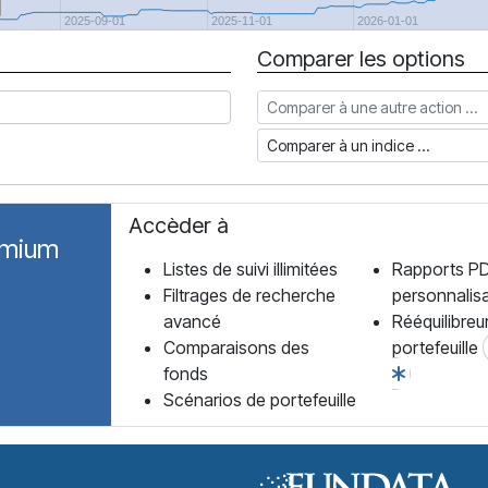
2025-09-01
2025-11-01
2026-01-01
Comparer les options
Comparer à une autre action
Comparer à un indice
Accèder à
emium
Listes de suivi illimitées
Rapports P
Filtrages de recherche
personnalis
avancé
Rééquilibreu
Comparaisons des
portefeuille
fonds
Scénarios de portefeuille
Forum des Fonds Accueil