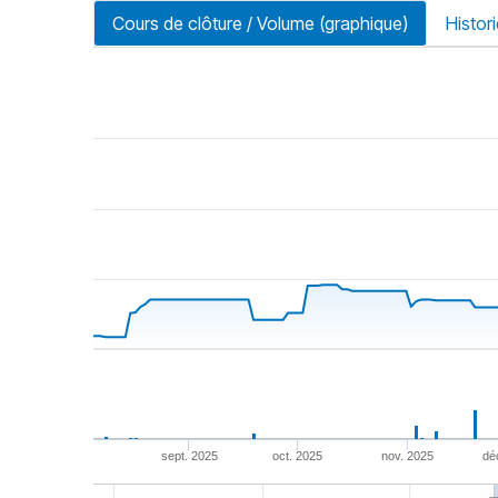
Cours de clôture / Volume (graphique)
Histor
riode
sept. 2025
oct. 2025
nov. 2025
dé