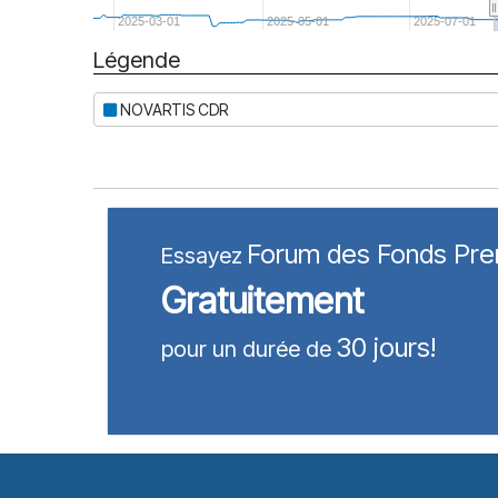
2025-03-01
2025-05-01
2025-07-01
Légende
Date
NOVARTIS CDR
Forum des Fonds Pr
Essayez
Gratuitement
30 jours!
pour un durée de