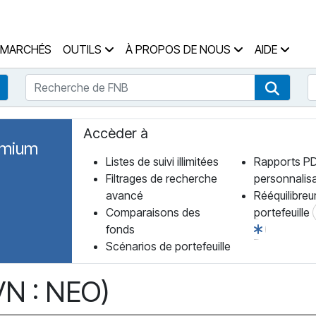
 des Fonds Accueil
MARCHÉS
OUTILS
À PROPOS DE NOUS
AIDE
Recherche de FNB
R
Recherche de fonds
Recher
Accèder à
emium
Listes de suivi illimitées
Rapports P
Filtrages de recherche
personnalis
avancé
Rééquilibreu
Comparaisons des
portefeuille
fonds
Scénarios de portefeuille
N : NEO)