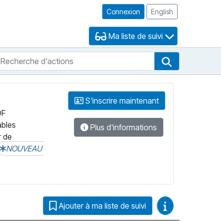
Connexion
English
Ma liste de suivi
echerche d'actions
che de FNB
Recherche d'
S'inscrire maintenant
DF
ables
Plus d'informations
r de
NOUVEAU
Guides vidéo
Ajouter à ma liste de suivi