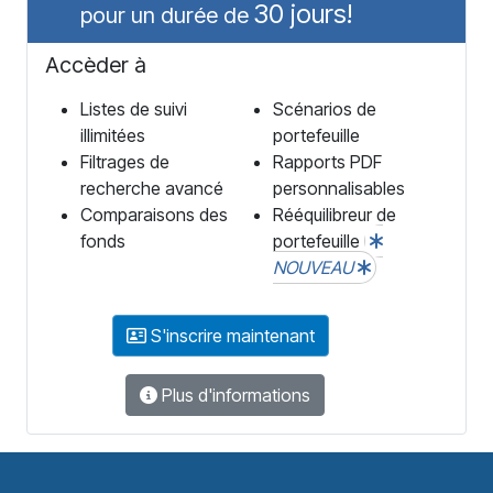
30 jours!
pour un durée de
Accèder à
Listes de suivi
Scénarios de
illimitées
portefeuille
Filtrages de
Rapports PDF
recherche avancé
personnalisables
Comparaisons des
Rééquilibreur de
fonds
portefeuille
NOUVEAU
S'inscrire maintenant
Plus d'informations
F