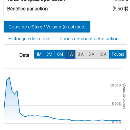
Bénéfice par action
(6,50 $)
Cours de clôture / Volume (graphique)
Historique des cours
Fonds détenant cette action
1M
3M
6M
1 A
3 A
5 A
10 A
Toutes
Date
Cours de clôture
10,00 $
5,00 $
0,00 $