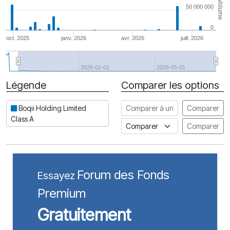
Volume
50 000 000
0
oct. 2025
janv. 2026
avr. 2026
juill. 2026
2026-01-01
2026-05-01
Légende
Comparer les options
Date
Comparer à une autre action
Boqii Holding Limited
Comparer
Class A
Comparer à un indice
Comparer
Forum des Fonds
Essayez
Premium
Gratuitement