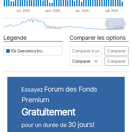
0
oct. 2025
janv. 2026
avr. 2026
juill. 2026
2022-01-01
2026…
Légende
Comparer les options
Date
Comparer à une autre action
10x Genomics Inc.
Comparer
Comparer à un indice
Comparer
Forum des Fonds
Essayez
Premium
Gratuitement
30 jours!
pour un durée de