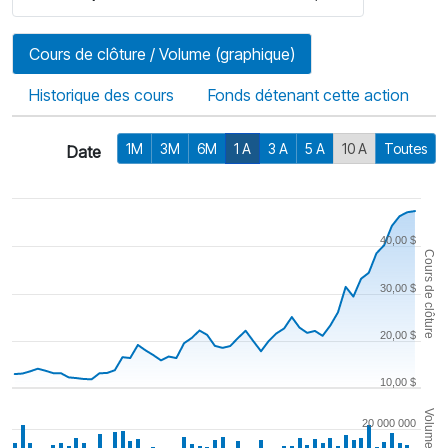
Cours de clôture / Volume (graphique)
Historique des cours
Fonds détenant cette action
1M
3M
6M
1 A
3 A
5 A
10 A
Toutes
Date
40,00 $
Cours de clôture
30,00 $
20,00 $
10,00 $
Volume
20 000 000