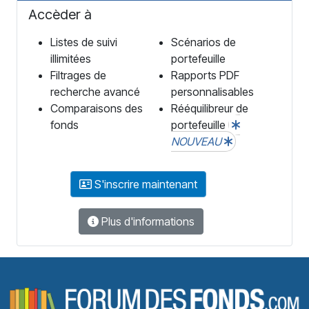
Accèder à
Listes de suivi
Scénarios de
illimitées
portefeuille
Filtrages de
Rapports PDF
recherche avancé
personnalisables
Comparaisons des
Rééquilibreur de
fonds
portefeuille
NOUVEAU
S'inscrire maintenant
Plus d'informations
F